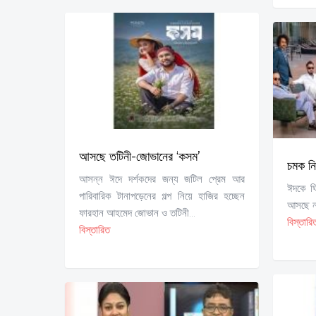
আসছে তটিনী-জোভানের ‘কসম’
চমক নি
আসন্ন ঈদে দর্শকদের জন্য জটিল প্রেম আর
ঈদকে ঘ
পারিবারিক টানাপড়েনের গল্প নিয়ে হাজির হচ্ছেন
আসছে নাট
ফারহান আহমেদ জোভান ও তটিনী...
বিস্তারি
বিস্তারিত