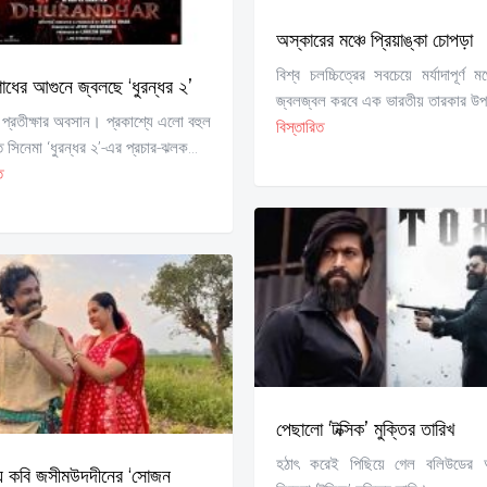
অস্কারের মঞ্চে প্রিয়াঙ্কা চোপড়া
বিশ্ব চলচ্চিত্রের সবচেয়ে মর্যাদাপূর্ণ ম
োধের আগুনে জ্বলছে ‘ধুরন্ধর ২’
জ্বলজ্বল করবে এক ভারতীয় তারকার উপস্
প্রতীক্ষার অবসান। প্রকাশ্যে এলো বহুল
বিস্তারিত
সিনেমা ‘ধুরন্ধর ২’-এর প্রচার-ঝলক...
ত
পেছালো ‘টক্সিক’ মুক্তির তারিখ
হঠাৎ করেই পিছিয়ে গেল বলিউডের
য় কবি জসীমউদদীনের ‘সোজন