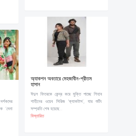
অ্যাকশন অবতারে মেহজাবীন-প্রীতম
হাসান
ঈদুল ফিতরকে কেন্দ্র করে মুক্তি পাচ্ছে শিহাব
দর্শকদের
শাহীনের ওয়েব সিরিজ ‘ক্যাকটাস’, যার শুটিং
ক ‘দেনা
সম্প্রতি শেষ হয়েছে...
বিস্তারিত