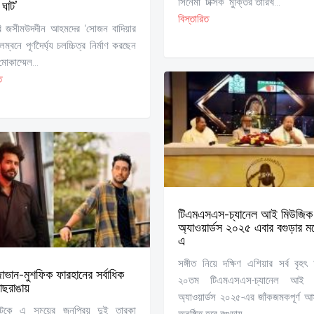
সিনেমা ‘টক্সিক’ মুক্তির তারিখ...
 ঘাট’
বিস্তারিত
বি জসীমউদদীন আহমদের ‘সোজন বাদিয়ার
ম্বনে পূর্ণদৈর্ঘ্য চলচ্চিত্র নির্মাণ করছেন
োকাম্মেল...
ত
টিএমএসএস-চ্যানেল আই মিউজিক
অ্যাওয়ার্ডস ২০২৫ এবার বগুড়ার 
এ
সঙ্গীত নিয়ে দক্ষিণ এশিয়ার সর্ব বৃ
ভান-মুশফিক ফারহানের সর্বাধিক
২০তম টিএমএসএস-চ্যানেল আই 
াছরাঙায়
অ্যাওয়ার্ডস ২০২৫-এর জাঁকজমকপূর্ণ 
াটকে এ সময়ের জনপ্রিয় দুই তারকা
অনুষ্ঠিত হবে বগুড়ায়...