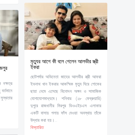
মৃত্যুর আগে কী বলে গেলেন আলভীর স্ত্রী
ইকরা
জলুর
ছোটপর্দার অভিনেতা জাহের আলভীর স্ত্রী আফরা
নক্ষত্র
ইভনাথ খান ইকরার আকস্মিক মৃত্যু ঘিরে শোকের
 বর্তমানে
ছায়া নেমে এসেছে বিনোদন অঙ্গন ও সামাজিক
সুস্থতার
যোগাযোগমাধ্যমে। শনিবার (২৮ ফেব্রুয়ারি)
দুপুরে রাজধানীর মিরপুর ডিওএইচএস এলাকার
একটি বাসায় গলায় ফাঁস দেওয়া অবস্থায় তাঁকে
উদ্ধার করা হয়।...
বিস্তারিত