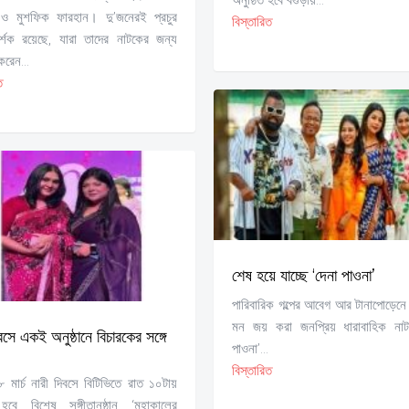
ও মুশফিক ফারহান। দু’জনেরই প্রচুর
বিস্তারিত
র্শক রয়েছে, যারা তাদের নাটকের জন্য
করেন...
ত
শেষ হয়ে যাচ্ছে ‘দেনা পাওনা’
পারিবারিক গল্পের আবেগ আর টানাপোড়েনে 
মন জয় করা জনপ্রিয় ধারাবাহিক নাট
বসে একই অনুষ্ঠানে বিচারকের সঙ্গে
পাওনা’...
বিস্তারিত
 মার্চ নারী দিবসে বিটিভিতে রাত ১০টায়
হবে বিশেষ সঙ্গীতানুষ্ঠান ‘মহাকালের