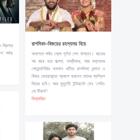
রাশমিকা–বিজয়ের রহস্যময় বিয়ে
 থ্রিলার
’ পর্দায়
অবশেষে পর্দার প্রেম পূর্ণতা পেল বাস্তবে। বছরের
পর বছর ধরে জল্পনা, অস্বীকার, আর ভক্তদের
গোয়েন্দাগিরির অবসান ঘটিয়ে রাশমিকা মন্দানা ও
বিজয় দেবেরকোন্ডা প্রকাশ করলেন তাদের স্বপ্নিল
বিয়ের ছবি। আর মুহূর্তেই ইন্টারনেট যেন ‘শেডিং
নো টিয়ার্স’!...
বিস্তারিত