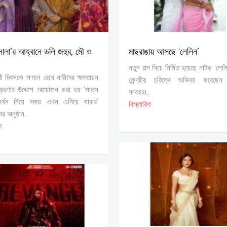
নালা’র আহ্বানে ডলি জহুর, মৌ ও
মাছরাঙায় আসছে ‘লেলিন’
নতুন গল্প নিয়ে নির্মিত হয়েছে নাটক ‘লে
ারী দিবসকে সামনে রেখে নারীদের ক্ষমতায়ন
কেন্দ্রীয় চরিত্রে অভিনয় করেছেন
্রেরণার উদ্দেশে আয়োজন করা হয় ‘সাহস
ফারহান...
্থন নিয়ে সময় এখন এগিয়ে যাবার’
বিস্তারিত
র অনুষ্ঠান...
ত