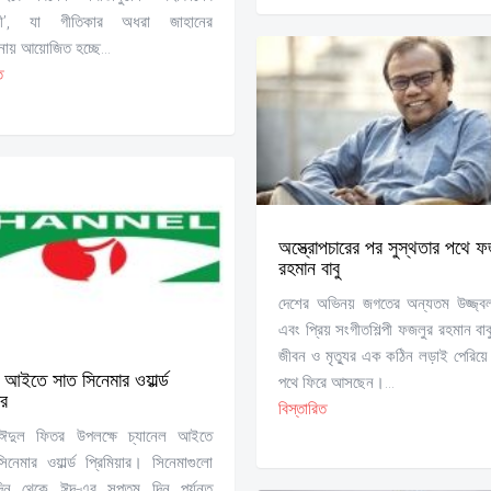
্রী’, যা গীতিকার অধরা জাহানের
নায় আয়োজিত হচ্ছে...
ত
অস্ত্রোপচারের পর সুস্থতার পথে ফ
রহমান বাবু
দেশের অভিনয় জগতের অন্যতম উজ্জ্বল 
এবং প্রিয় সংগীতশিল্পী ফজলুর রহমান বাবু
জীবন ও মৃত্যুর এক কঠিন লড়াই পেরিয়ে 
ল আইতে সাত সিনেমার ওয়ার্ল্ড
পথে ফিরে আসছেন।...
ার
বিস্তারিত
 ঈদুল ফিতর উপলক্ষে চ্যানেল আইতে
িনেমার ওয়ার্ল্ড প্রিমিয়ার। সিনেমাগুলো
িন থেকে ঈদ-এর সপ্তম দিন পর্যন্ত