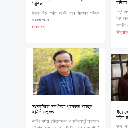
বাদিয়ার
‘মালিক’
পল্লীক
ঈদকে ঘিরে প্রতি বছরই নতুন সিনেমার মুক্তির
ঘাট’ অবল
ঘোষণা আসে...
তানভীর ম
বিস্তারিত
বিস্তারি
সংস্কৃতিতে স্বাধীনতা পুরস্কার পাচ্ছেন
হানিফ সংকেত
ঈদে জো
নাটক ম
জাতীয় পর্যায়ে গৌরবোজ্জ্বল ও কৃতিত্বপূর্ণ অবদানের
টিভি ন
স্বীকৃতিস্বরূপ ১৫ জন বিশিষ্ট ব্যক্তি ও পাঁচটি