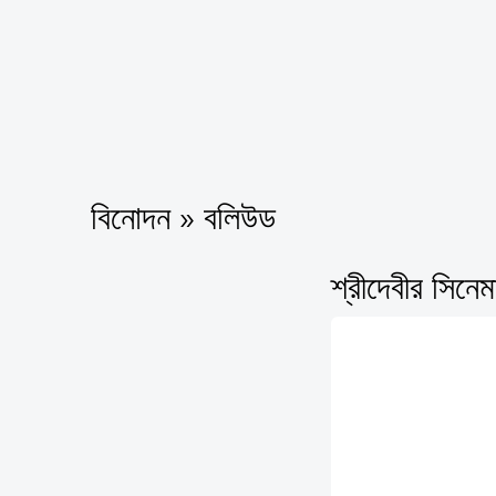
বিনোদন » বলিউড
শ্রীদেবীর সিনে