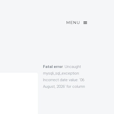
MENU
Fatal error
: Uncaught
mysqli_sql_exception:
Incorrect date value: '06
August, 2026' for column