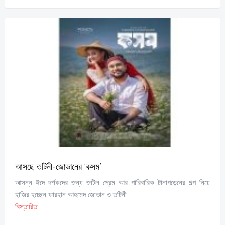
আসছে তটিনী-জোভানের ‘কসম’
আসন্ন ঈদে দর্শকদের জন্য জটিল প্রেম আর পারিবারিক টানাপড়েনের গল্প নিয়ে
হাজির হচ্ছেন ফারহান আহমেদ জোভান ও তটিনী...
বিস্তারিত