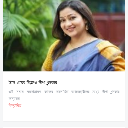
ঈদে ওয়েব ফিল্মেও দীপা খন্দকার
এই সময়ে সমসাময়িক কালের আলোচিত অভিনেত্রীদের মধ্যে দীপা খন্দকার
অন্যতম...
বিস্তারিত