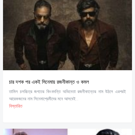
চার দশক পর একই সিনেমায় রজনীকান্ত ও কমল
তামিল চলচ্চিত্র জগতের কিংবদন্তি অভিনেতা রজনীকান্তের নাম উঠলে এরপরই
আরেকজনের নাম সিনেমাপ্রেমীদের মনে আসবেই...
বিস্তারিত