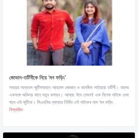
জোভান-তটিনীকে নিয়ে ‘মন ফড়িং’
সময়ের অন্যতম জুটিফারহান আহমেদ জোভান ও তানজিম সাইয়ারা তটিনী। তাদের
একসঙ্গে অভিনয় মানে নতুন রসায়ন। আসছে ঈদে তেমনই এক বিশেষ নাটকে দেখা
যাবে এই জুটিকে। সিএমভির ব্যানারে নির্মিত এই নাটকের নাম ‘মন ফড়িং...
বিস্তারিত