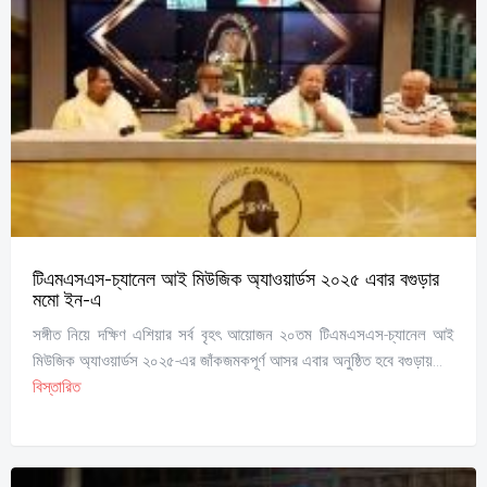
টিএমএসএস-চ্যানেল আই মিউজিক অ্যাওয়ার্ডস ২০২৫ এবার বগুড়ার
মমো ইন-এ
সঙ্গীত নিয়ে দক্ষিণ এশিয়ার সর্ব বৃহৎ আয়োজন ২০তম টিএমএসএস-চ্যানেল আই
মিউজিক অ্যাওয়ার্ডস ২০২৫-এর জাঁকজমকপূর্ণ আসর এবার অনুষ্ঠিত হবে বগুড়ায়...
বিস্তারিত