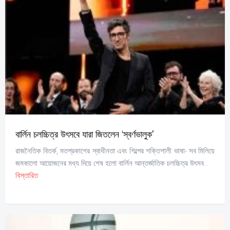
বার্লিন চলচ্চিত্র উৎসবে যারা জিতলেন ‘স্বর্ণভালুক’
রাজনৈতিক বিতর্ক, মতপ্রকাশের স্বাধীনতা এবং শিল্পের শক্তিশালী ভাষা- সব মিলিয়ে
জমকালো আয়োজনের মধ্য দিয়ে শেষ হলো বার্লিন আন্তর্জাতিক চলচ্চিত্র উৎসব...
বিস্তারিত