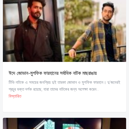
ঈদে জোভান-মুশফিক ফারহানের সর্বাধিক নাটক মাছরাঙায়
টিভি নাটকে এ সময়ের জনপ্রিয় দুই তারকা জোভান ও মুশফিক ফারহান। দু’জনেরই
প্রচুর ভক্ত দর্শক রয়েছে, যারা তাদের নাটকের জন্য অপেক্ষা করেন...
বিস্তারিত