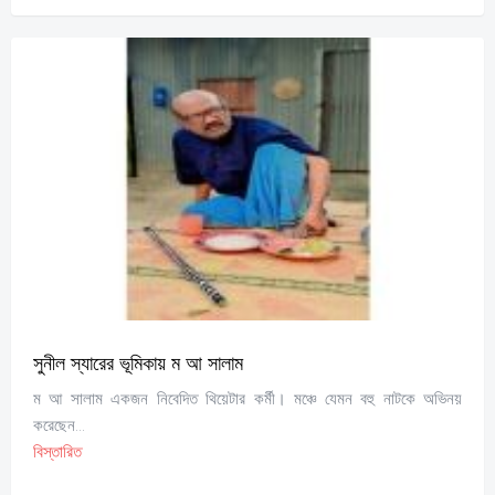
সুনীল স্যারের ভূমিকায় ম আ সালাম
ম আ সালাম একজন নিবেদিত থিয়েটার কর্মী। মঞ্চে যেমন বহু নাটকে অভিনয়
করেছেন...
বিস্তারিত