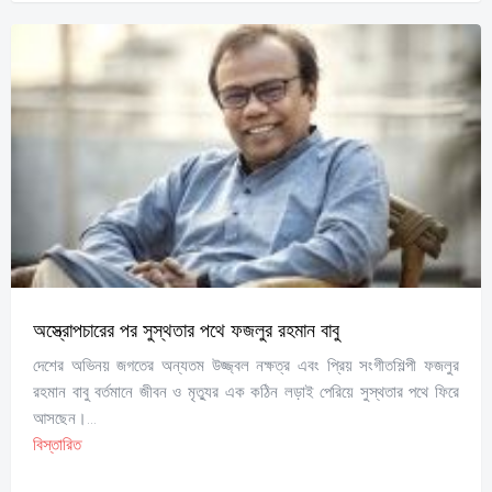
অস্ত্রোপচারের পর সুস্থতার পথে ফজলুর রহমান বাবু
দেশের অভিনয় জগতের অন্যতম উজ্জ্বল নক্ষত্র এবং প্রিয় সংগীতশিল্পী ফজলুর
রহমান বাবু বর্তমানে জীবন ও মৃত্যুর এক কঠিন লড়াই পেরিয়ে সুস্থতার পথে ফিরে
আসছেন।...
বিস্তারিত