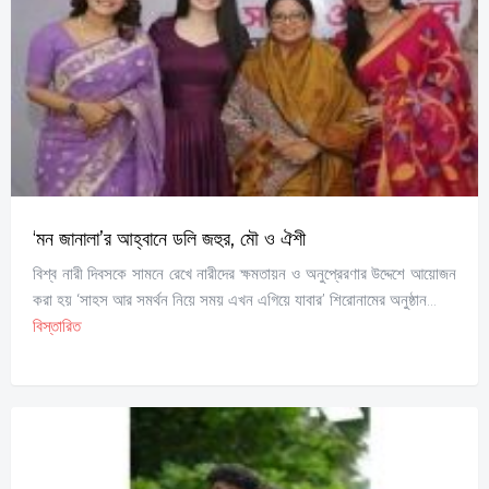
‘মন জানালা’র আহ্বানে ডলি জহুর, মৌ ও ঐশী
বিশ্ব নারী দিবসকে সামনে রেখে নারীদের ক্ষমতায়ন ও অনুপ্রেরণার উদ্দেশে আয়োজন
করা হয় ‘সাহস আর সমর্থন নিয়ে সময় এখন এগিয়ে যাবার’ শিরোনামের অনুষ্ঠান...
বিস্তারিত