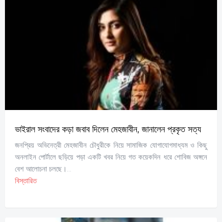
ভাইরাল সংবাদের কড়া জবাব দিলেন মেহজাবীন, জানালেন প্রকৃত সত্য
জনপ্রিয় অভিনেত্রী মেহজাবীন চৌধুরীকে নিয়ে সামাজিক যোগাযোগমাধ্যম ও কিছু
অনলাইন পোর্টালে ছড়িয়ে পড়া একটি খবর নিয়ে গত কয়েকদিন ধরে শোবিজ অঙ্গনে
বেশ আলোচনা চলছে।...
বিস্তারিত