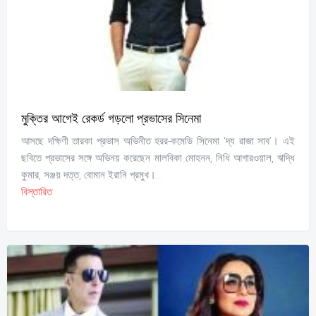
মুক্তির আগেই রেকর্ড গড়লো প্রভাসের সিনেমা
আসছে দক্ষিণী তারকা প্রভাস অভিনীত হরর-কমেডি সিনেমা ‘দ্য রাজা সাব’। এই
ছবিতে প্রভাসের সঙ্গে অভিনয় করেছেন মালবিকা মোহনন, নিধি আগারওয়াল, ঋদ্ধি
কুমার, সঞ্জয় দত্ত, বোমান ইরানি প্রমুখ।...
বিস্তারিত