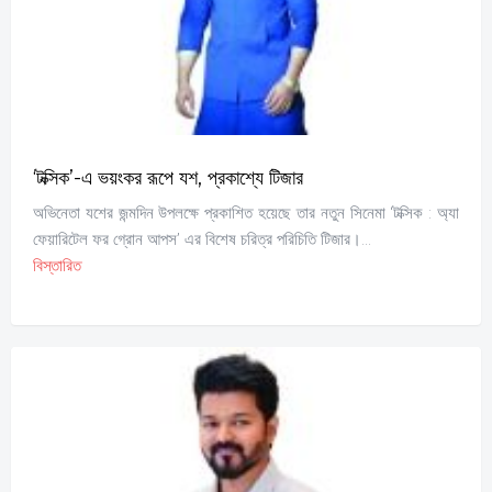
‘টক্সিক’-এ ভয়ংকর রূপে যশ, প্রকাশ্যে টিজার
অভিনেতা যশের জন্মদিন উপলক্ষে প্রকাশিত হয়েছে তার নতুন সিনেমা ‘টক্সিক : অ্যা
ফেয়ারিটেল ফর গ্রোন আপস’ এর বিশেষ চরিত্র পরিচিতি টিজার।...
বিস্তারিত