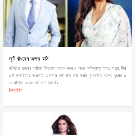
জুটি বাঁধছেন অক্ষয়-রানি
বলিউডে দুজনই কাটিয়ে দিয়েছেন কয়েক দশক। অথচ অবিশ্বাস্য হলেও সত্য, দীর্ঘ
এই ক্যারিয়ারে কখনোই একসঙ্গে পর্দা ভাগ করা হয়নি সুপারস্টার অক্ষয় কুমার ও
ভার্সেটাইল অভিনেত্রী রানি মুখার্জির।...
বিস্তারিত