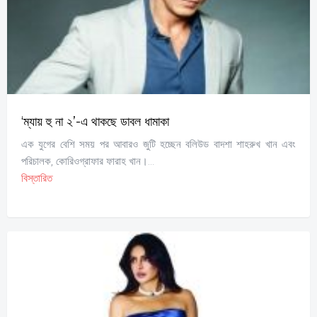
‘ম্যায় হু না ২’-এ থাকছে ডাবল ধামাকা
এক যুগের বেশি সময় পর আবারও জুটি হচ্ছেন বলিউড বাদশা শাহরুখ খান এবং
পরিচালক, কোরিওগ্রাফার ফারাহ খান।...
বিস্তারিত