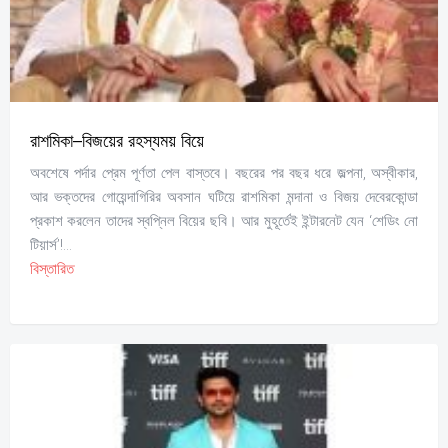
রাশমিকা–বিজয়ের রহস্যময় বিয়ে
অবশেষে পর্দার প্রেম পূর্ণতা পেল বাস্তবে। বছরের পর বছর ধরে জল্পনা, অস্বীকার,
আর ভক্তদের গোয়েন্দাগিরির অবসান ঘটিয়ে রাশমিকা মন্দানা ও বিজয় দেবেরকোন্ডা
প্রকাশ করলেন তাদের স্বপ্নিল বিয়ের ছবি। আর মুহূর্তেই ইন্টারনেট যেন ‘শেডিং নো
টিয়ার্স’!...
বিস্তারিত