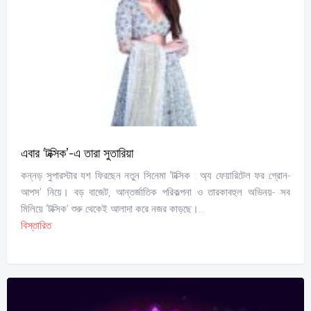
এবার ‘টক্সিক’-এ তারা সুতারিয়া
কন্নড় সুপারস্টার যশ ফিরছেন নতুন সিনেমা ‘টক্সিক : অ্য ফেয়ারিটেল ফর গ্রোন-
আপস’ নিয়ে। বড় বাজেট, আন্তর্জাতিক পরিকল্পনা ও তারকাবহুল অভিনয়- সব
মিলিয়ে ‘টক্সিক’ শুরু থেকেই আলাদা করে নজর কাড়ছে।...
বিস্তারিত