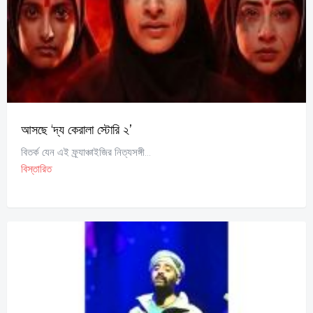
আসছে ‘দ্য কেরালা স্টোরি ২’
বিতর্ক যেন এই ফ্র্যাঞ্চাইজির নিত্যসঙ্গী...
বিস্তারিত