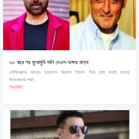
৩০ বছর পর মুখোমুখি সানি দেওল-অক্ষয় খান্না
নেটফ্লিক্সের আসন্ন অ্যাকশন থ্রিলার ‘ইক্কা’ ঘিরে হঠাৎ করেই চড়েছে
উত্তেজনার পারদ...
বিস্তারিত