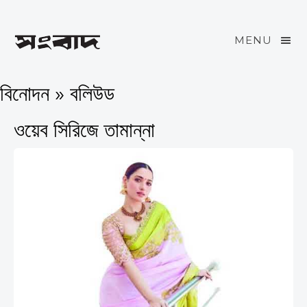
MENU
বিনোদন » বলিউড
ওয়েব সিরিজে তামান্না