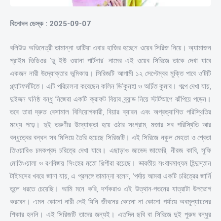
বিনোদন ডেস্ক : 2025-09-07
বলিউড অভিনেত্রী তামান্না ভাটিয়া এবার হাজির হচ্ছেন ওয়েব সিরিজ নিয়ে। অ্যামাজন
প্রাইম ভিডিওর ‘ডু ইউ ওয়ানা পার্টনার’ নামের এই ওয়েব সিরিজে তাকে দেখা যাবে
একজন নারী উদ্যোক্তার ভূমিকায়। সিরিজটি আগামী ১২ সেপ্টেম্বর মুক্তি পাবে ওটিটি
প্ল্যাটফর্মটিতে। এটি পরিচালনা করেছেন কলিন ডি’কুনহা ও অর্চিত কুমার। গল্পে দেখা যায়,
দুইজন ঘনিষ্ঠ বন্ধু নিজেরা একটি ক্রাফট বিয়ার ব্র্যান্ড নিয়ে স্টার্টআপে ঝাঁপিয়ে পড়েন।
তবে তারা দ্রুত বেসামাল বিনিয়োগকারী, বিয়ার ব্যারন এবং অপ্রত্যাশিত পরিস্থিতির
মধ্যে পড়ে। দুই তরুণীর উদ্যোক্তা হয়ে ওঠার সংগ্রাম, মজার সব পরিস্থিতি আর
বন্ধুত্বের বন্ধন সব মিলিয়ে তৈরি হয়েছে সিরিজটি। এই সিরিজে নকুল মেহতা ও শ্বেতা
তিওয়ারিও চমকপ্রদ চরিত্রে দেখা যাবে। এছাড়াও জাভেদ জাফেরি, নীরজ কাবি, সুফি
মোতিওয়ালা ও রণবিজয় সিংহের মতো শিল্পীরা রয়েছে। ভারতীয় সংবাদমাধ্যম হিন্দুস্তান
টাইমসের খবরে জানা যায়, এ প্রসঙ্গে তামান্না বলেন, ‘পর্দায় আমরা একটি চরিত্রের জার্নি
তুলে ধরতে চেয়েছি। আমি মনে করি, দর্শকরাও এই উত্থান-পতনের যাত্রাটা উপভোগ
করবেন। এমন কোনো নারী নেই যিনি জীবনের কোনো না কোনো পর্যায়ে অবমূল্যায়নের
শিকার হননি। এই সিরিজটি তাদের জন্যই। এতদিন ছবি বা সিরিজে দুই পুরুষ বন্ধুর