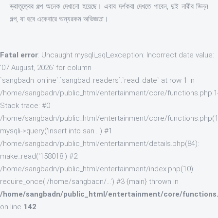
ভ্রাতৃত্বের গল্প অনেক দেখানো হয়েছে। এবার দর্শকরা দেখতে পাবেন, দুই নারীর ভিন্ন
গল্প, যা হবে একেবারে অন্যরকম অভিজ্ঞতা।
Fatal error
: Uncaught mysqli_sql_exception: Incorrect date value:
'07 August, 2026' for column
`sangbadn_online`.`sangbad_readers`.`read_date` at row 1 in
/home/sangbadn/public_html/entertainment/core/functions.php:
Stack trace: #0
/home/sangbadn/public_html/entertainment/core/functions.php(1
mysqli->query('insert into san...') #1
/home/sangbadn/public_html/entertainment/details.php(84):
make_read('158018') #2
/home/sangbadn/public_html/entertainment/index.php(10):
require_once('/home/sangbadn/...') #3 {main} thrown in
/home/sangbadn/public_html/entertainment/core/functions
on line
142