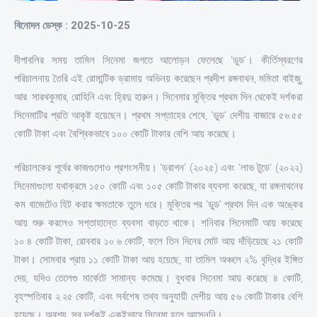
বিনোদন ডেস্ক : 2025-10-25
দীপাবলির সময় তামিল সিনেমা জগতে আলোড়ন ফেলেছে ‘ডুড’। কীর্তিস্বরণের
পরিচালনায় তৈরি এই রোমান্টিক ড্রামায় অভিনয় করেছেন প্রদীপ রঙ্গনাথন, মমিতা বাইজু,
আর. সারথকুমার, রোহিনি এবং হ্রিদু হারুন। সিনেমার মুক্তির প্রথম দিন থেকেই দর্শকরা
সিনেমাটির প্রতি আকৃষ্ট হয়েছেন। প্রথম সপ্তাহের শেষে, ‘ডুড’ দেশীয় বাজারে ৫৬.৫৫
কোটি টাকা এবং বৈশ্বিকভাবে ১০০ কোটি টাকার বেশি আয় করেছে।
পরিচালকের পূর্বের কাজগুলোও প্রশংসনীয়। ‘ড্রাগন’ (২০২৫) এবং ‘লাভ টুডে’ (২০২২)
সিনেমাগুলো যথাক্রমে ১৫০ কোটি এবং ১০৫ কোটি টাকার ব্যবসা করেছে, যা রঙ্গনাথনের
কম বাজেটেও হিট করার ক্ষমতাকে তুলে ধরে। মুক্তির পর ‘ডুড’ প্রথম দিন এক অঙ্কের
আয় শুরু করলেও সপ্তাহান্তে ব্যবসা বাড়তে থাকে। শনিবার সিনেমাটি আয় করেছে
১০.৪ কোটি টাকা, রোববার ১০.৬ কোটি, ফলে তিন দিনের মোট আয় দাঁড়িয়েছে ২১ কোটি
টাকা। সোমবার প্রায় ১১ কোটি টাকা আয় হয়েছে, যা তামিল অঞ্চলে ২% বৃদ্ধির ইঙ্গিত
দেয়, যদিও তেলেগু মার্কেটে সামান্য কমেছে। বুধবার সিনেমা আয় করেছে ৪ কোটি,
বৃহস্পতিবার ২.২৫ কোটি, এবং সর্বশেষ তথ্য অনুযায়ী দেশীয় আয় ৫৬ কোটি টাকার বেশি
হয়েছে। অবশ্য, সব দর্শকই একইভাবে সিনেমা হলে আসেননি।