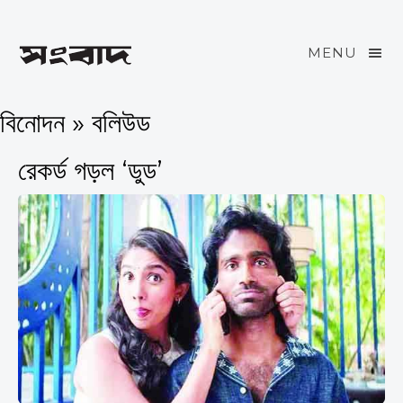
MENU
বিনোদন » বলিউড
রেকর্ড গড়ল ‘ডুড’