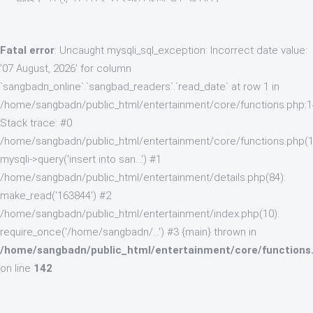
Fatal error
: Uncaught mysqli_sql_exception: Incorrect date value:
'07 August, 2026' for column
`sangbadn_online`.`sangbad_readers`.`read_date` at row 1 in
/home/sangbadn/public_html/entertainment/core/functions.php:
Stack trace: #0
/home/sangbadn/public_html/entertainment/core/functions.php(1
mysqli->query('insert into san...') #1
/home/sangbadn/public_html/entertainment/details.php(84):
make_read('163844') #2
/home/sangbadn/public_html/entertainment/index.php(10):
require_once('/home/sangbadn/...') #3 {main} thrown in
/home/sangbadn/public_html/entertainment/core/functions
on line
142