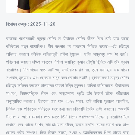
বিনোদন ডেস্ক : 2025-11-20
ভারতের প্রধানমন্ত্রী নরেন্দ্র মোদির মা হীরাবেন মোদির জীবন নিয়ে তৈরি হতে যাচ্ছে
বলিউডের নতুন বায়োপিক। দীর্ঘ জল্পনার পর অবশেষে নিশ্চিত হয়েছে—এই চরিত্রে
অভিনয় করছেন বলিউড অভিনেত্রী রাবিনা ট্যান্ডন। ছবির সম্ভাব্য নাম ‘মা বন্দে’।
পরিচালনা করছেন দক্ষিণ ভারতের নির্মাতা ক্রান্তি কুমার চৌধুরী হিন্দিতে এটি তাঁর প্রথম
বায়োপিক। নির্মাতাদের মতে, এটি শুধু রাজনৈতিক গল্প নয়; তুলে ধরা হবে এক মায়ের
সংগ্রাম, মূল্যবোধ এবং ছেলেকে মানুষ করে তোলার লড়াই। ছবিতে তরুণ নরেন্দ্র মোদির
চরিত্রে অভিনয় করছেন মালয়ালম তারকা উন্নি মুকুন্দন। রাবিনা জানিয়েছেন, হীরাবেনের
সাধারণ, নিয়মতান্ত্রিক জীবন এবং সন্তানদের প্রতি তাঁর উৎসর্গ তাঁকে গভীরভাবে
অনুপ্রাণিত করেছে। হীরাবেন মারা যান ২০২২ সালে, তাই রাবিনা পুরোনো আর্কাইভ,
ভিডিও এবং পরিবারের ঘনিষ্ঠদের সঙ্গে কথা বলে চরিত্রটি তৈরির চেষ্টা করছেন। গুজরাটি
উচ্চারণ ও আচার-ব্যবহার রপ্ত করতে তিনি বিশেষ প্রশিক্ষণও নিচ্ছেন। বায়োপিকটিতে
দেখানো হবে মোদির শৈশব, তার চাওয়ালা জীবন, অভাব-অনটন, মায়ের ত্যাগ এবং মা–
ছেলের গভীর সম্পর্ক। নিজ জীবনে সততা, সংযম ও আত্মনিবেদনের শিক্ষা মায়ের কাছ