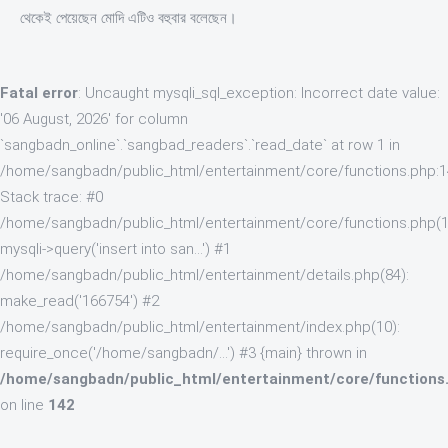
থেকেই পেয়েছেন মোদি এটিও বহুবার বলেছেন।
Fatal error
: Uncaught mysqli_sql_exception: Incorrect date value:
'06 August, 2026' for column
`sangbadn_online`.`sangbad_readers`.`read_date` at row 1 in
/home/sangbadn/public_html/entertainment/core/functions.php:
Stack trace: #0
/home/sangbadn/public_html/entertainment/core/functions.php(1
mysqli->query('insert into san...') #1
/home/sangbadn/public_html/entertainment/details.php(84):
make_read('166754') #2
/home/sangbadn/public_html/entertainment/index.php(10):
require_once('/home/sangbadn/...') #3 {main} thrown in
/home/sangbadn/public_html/entertainment/core/functions
on line
142