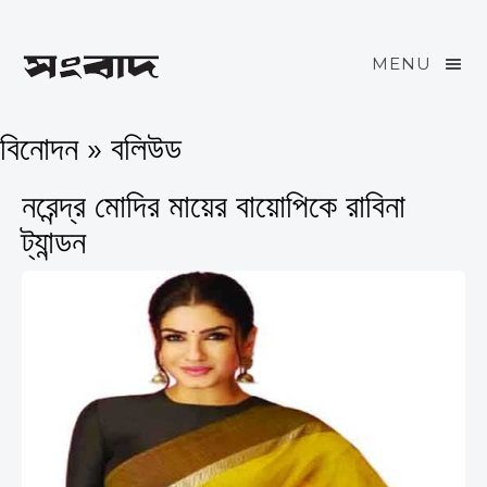
MENU
বিনোদন » বলিউড
নরেন্দ্র মোদির মায়ের বায়োপিকে রাবিনা
ট্যান্ডন