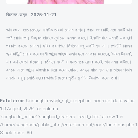
বিনোদন ডেস্ক : 2025-11-21
আবারও মা হতে চলেছেন বলিউড তারকা সোনম কাপুর। পরনে লং কোট, সঙ্গে স্কার্ট-আর
স্পষ্ট বেবিবাম্প। উজ্জ্বল হাসিতে মুখ যেন ঝলমল করছে। ইনস্টাগ্রামে এমনই এক ছবি
প্রকাশ করলেন সোনম। ছবির ক্যাপশনে লিখলেন শুধু একটি শব্দ ‘মা’। পোস্টটি নিজের
অ্যাকাউন্টে শেয়ার করে স্বামী আনন্দ আহুজা মজার ছলে মন্তব্য করেছেন, ‘ডাবল ট্রাবল’,
যার অর্থ জোড়া ঝামেলা। বর্তমানে স্বামী ও সন্তানকে কেন্দ্র করেই তার সময় কাটছে।
২০১৮ সালে আনন্দ আহুজাকে বিয়ে করেন সোনম; ২০২২ সালে জন্ম নেয় তাদের প্রথম
সন্তান বায়ু। চলতি বছরের আগস্টে ছেলের তৃতীয় জন্মদিন উদযাপন করেন তারা।
Fatal error
: Uncaught mysqli_sql_exception: Incorrect date value:
'09 August, 2026' for column
`sangbadn_online`.`sangbad_readers`.`read_date` at row 1 in
/home/sangbadn/public_html/entertainment/core/functions.php:
Stack trace: #0