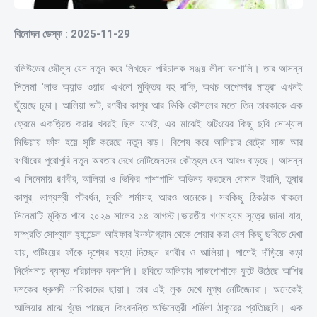
বিনোদন ডেস্ক : 2025-11-29
বলিউডের জৌলুস যেন নতুন করে লিখছেন পরিচালক সঞ্জয় লীলা বনশালি। তার আসন্ন
সিনেমা ‘লাভ অ্যান্ড ওয়ার’ এখনো মুক্তির বহু বাকি, অথচ অপেক্ষার মাত্রা এখনই
ছুঁয়েছে চূড়া। আলিয়া ভাট, রণবীর কাপুর আর ভিকি কৌশলের মতো তিন তারকাকে এক
ফ্রেমে একত্রিত করার খবরই ছিল যথেষ্ট, এর মাঝেই শুটিংয়ের কিছু ছবি সোশ্যাল
মিডিয়ায় ফাঁস হয়ে সৃষ্টি করেছে নতুন ঝড়। বিশেষ করে আলিয়ার রেট্রো সাজ আর
রণবীরের পুরোপুরি নতুন অবতার দেখে নেটিজেনদের কৌতূহল যেন আরও বাড়ছে। আসন্ন
এ সিনেমায় রণবীর, আলিয়া ও ভিকির পাশাপাশি অভিনয় করছেন বোমান ইরানি, তুষার
কাপুর, ভাগ্যশ্রী পটবর্ধন, মুরলি শর্মাসহ আরও অনেকে। সবকিছু ঠিকঠাক থাকলে
সিনেমাটি মুক্তি পাবে ২০২৬ সালের ১৪ আগস্ট।ভারতীয় গণমাধ্যম সূত্রে জানা যায়,
সম্প্রতি সোশ্যাল হ্যান্ডেল আইফার ইনস্টাগ্রাম থেকে শেয়ার করা বেশ কিছু ছবিতে দেখা
যায়, শুটিংয়ের ফাঁকে দৃশ্যের মহড়া দিচ্ছেন রণবীর ও আলিয়া। পাশেই দাঁড়িয়ে কড়া
নির্দেশনায় ব্যস্ত পরিচালক বনশালি। ছবিতে আলিয়ার সাজপোশাকে ফুটে উঠেছে আশির
দশকের ধ্রুপদী নায়িকাদের ছায়া। তার এই লুক দেখে মুগ্ধ নেটিজেনরা। অনেকেই
আলিয়ার মাঝে খুঁজে পাচ্ছেন কিংবদন্তি অভিনেত্রী শর্মিলা ঠাকুরের প্রতিচ্ছবি। এক