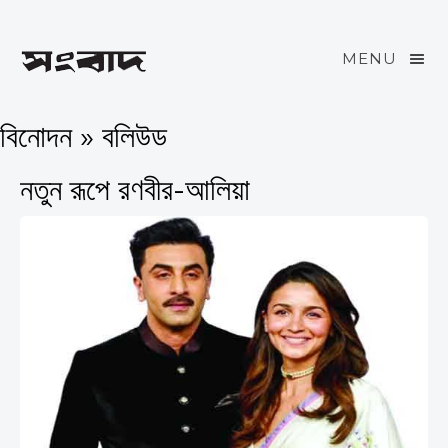
MENU
বিনোদন » বলিউড
নতুন রূপে রণবীর-আলিয়া