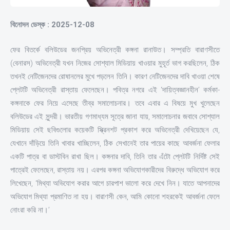
বিনোদন ডেস্ক : 2025-12-08
ফের বিতর্কে বলিউডের জনপ্রিয় অভিনেত্রী কঙ্গনা রানাউত। সম্প্রতি বারাণসীতে
(বেনারস) অভিনেত্রী যখন নিজের সোশ্যাল মিডিয়ায় খাওয়ার মুহূর্ত ভাগ করছিলেন, ঠিক
তখনই নেটিজেনদের রোষানলের মুখে পড়লেন তিনি। কারণ নেটিজেনদের দাবি খাওয়া শেষে
প্লেটটি অভিনেত্রী রাস্তায় ফেলেছেন। পবিত্র নগরে এই ‘দায়িত্বজ্ঞানহীন’ কর্মকা-
কঙ্গনাকে ফের নিয়ে এসেছে তীব্র সমালোচনার। তবে এবার এ বিষয়ে মুখ খুলেছেন
বলিউডের এই সুন্দরী। ভারতীয় গণমাধ্যম সূত্রে জানা যায়, সমালোচনার জবাবে সোশ্যাল
মিডিয়ায় সেই ছবিগুলোর কয়েকটি স্ক্রিনশট প্রকাশ করে অভিনেত্রী দেখিয়েছেন যে,
যেখানে দাঁড়িয়ে তিনি খাবার খাচ্ছিলেন, ঠিক সেখানেই তার পায়ের কাছে আবর্জনা ফেলার
একটি পাত্র বা ডাস্টবিন রাখা ছিল। কঙ্গনার দাবি, তিনি তার এঁটো প্লেটটি নির্দিষ্ট সেই
পাত্রেই ফেলেছেন, রাস্তায় নয়। এরপর কঙ্গনা অভিযোগকারীদের বিরুদ্ধে অভিযোগ করে
লিখেছেন, ‘মিথ্যা অভিযোগ করার আগে চারপাশ ভালো করে দেখে নিন। যাতে আপনাদের
অভিযোগ মিথ্যা প্রমাণিত না হয়। বারাণসী কেন, আমি কোনো শহরকেই আবর্জনা ফেলে
নোংরা করি না।’