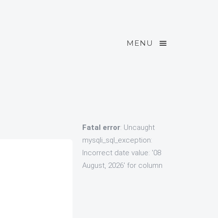
MENU
Fatal error
: Uncaught
mysqli_sql_exception:
Incorrect date value: '08
August, 2026' for column