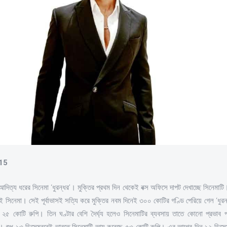
-15
দিত্য ধরের সিনেমা ‘ধুরন্ধর’। মুক্তির প্রথম দিন থেকেই বক্স অফিসে দাপট দেখাচ্ছে সিনেমাটি।
িনেমা। সেই পূর্বাভাসই সত্যি করে মুক্তির নবম দিনেই ৩০০ কোটির গণ্ডি পেরিয়ে গেল ‘ধুরন্
 ২৫ কোটি রুপি। তিন ঘণ্টার বেশি দৈর্ঘ্য হলেও সিনেমাটির ব্যবসায় তাতে কোনো প্রভাব
করা। শুধু ১৩ ডিসেম্বরেই ভারতে সিনেমাটি আয় করেছে ৫৩ কোটি রুপি। এর আগের দিন ১২ ডিসে