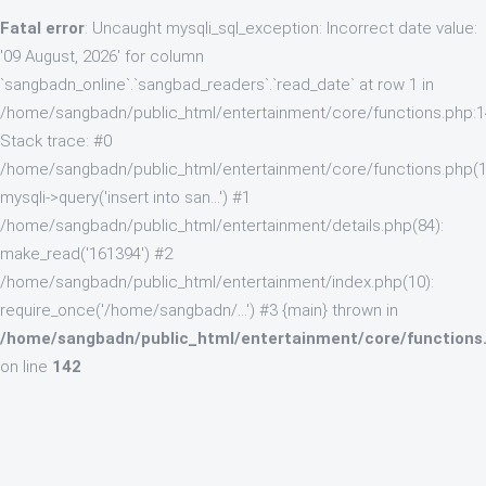
Fatal error
: Uncaught mysqli_sql_exception: Incorrect date value:
'09 August, 2026' for column
`sangbadn_online`.`sangbad_readers`.`read_date` at row 1 in
/home/sangbadn/public_html/entertainment/core/functions.php:
Stack trace: #0
/home/sangbadn/public_html/entertainment/core/functions.php(1
mysqli->query('insert into san...') #1
/home/sangbadn/public_html/entertainment/details.php(84):
make_read('161394') #2
/home/sangbadn/public_html/entertainment/index.php(10):
require_once('/home/sangbadn/...') #3 {main} thrown in
/home/sangbadn/public_html/entertainment/core/functions
on line
142