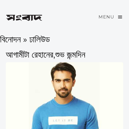
MENU
বিনোদন » ঢালিউড
আগামীটা রেহানের,শুভ জন্মদিন