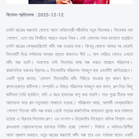
বিনোদন প্রতিবেদক : 2025-12-12
চলতি বছরের শুরুতেই ঘোষণা আসে অভিনেত্রী পরীমনির নতুন সিনেমার। সিনেমার নাম
‘গোলাপ’, এতে তার বিপরীতে আছেন নায়ক নিরব। সেই ঘোষণার সময় জানানো হয়েছিল
চলতি বছরের ফেব্রুয়ারিতেই শুটিং শুরু হওয়ার কথা। কিন্তু ঘোষণা আসার পর থেকেই
সিনেমাটি নিয়ে দর্শকদের আগ্রহ বাড়তে থাকলেও দীর্ঘ ১১ মাস পেরিয়ে গেলেও এখনো
শুটিং শুরু হয়নি। অবশেষে সেই সিনেমার কাজ শুরু করতে যাচ্ছেন পরিচালক।
রাজনৈতিক ঘরানার থ্রিলার এ সিনেমাটির পরিচালক সামছুল হুদা এমনটিই জানিয়েছেন।
একটি সূত্র জানায়, ‘গোলাপ’ সিনেমাটির শুটিং পিছিয়ে যাওয়ার মূল কারণ ছিল—
গল্পসংক্রান্ত জটিলতা। সম্প্রতি এ বিষয়ে পরিচালক সামছুল হুদা বলেন, গল্প নিয়ে কিছু
জটিলতা তৈরি হয়েছিল, তাই এ বছর ক্যামেরা চালু করা যায়নি। তবে পুরো টিমের সঙ্গে
আলোচনা করে গল্প নতুনভাবে সাজানো হয়েছে। পরিকল্পনা আছে, আগামী ফেব্রুয়ারিতে
‘গোলাপ’ সিনেমা শুটিং শুরু করার।ছোট শহরের রাজনৈতিক বাস্তবতা কেন্দ্র করে সাজানো
হয়েছে এ থ্রিলার সিনেমার গল্প। এর সংলাপ ও চিত্রনাট্য লিখেছেন অনিক বিশ্বাস এবং
গল্পওয়ালা প্রোডাকশনের ব্যানারে নির্মিত হচ্ছে ‘গোলাপ’। নির্মাতা ও অভিনয়-শিল্পীরা
আশা প্রকাশ করছেন, নতুন বছরের শুরুতেই শুটিং শুরু হবে এবং দর্শকরা পাবেন একটি