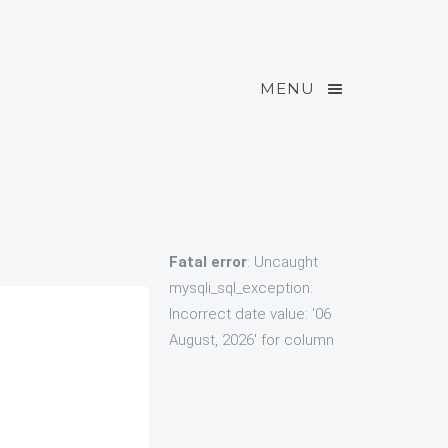
MENU
Fatal error
: Uncaught
mysqli_sql_exception:
Incorrect date value: '06
August, 2026' for column