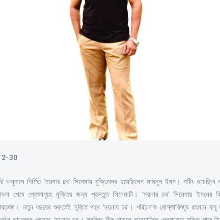
-12-30
অনুদানে নির্মিত ‘ময়নার চর’ সিনেমায় চুক্তিবদ্ধ হয়েছিলেন মামনুন ইমন। শুটিং হয়েছিল লক
াদনা শেষে প্রেক্ষাগৃহে মুক্তির জন্য প্রস্তুত সিনেমাটি। ‘ময়নার চর’ সিনেমায় ইমনের ব
ভেজ। নতুন বছরের শুরুতেই মুক্তি পাবে ‘ময়নার চর’। পরিচালক মোস্তাফিজুর রহমান বাবু জা
 কর্তনে ছাড়পত্র পেয়েছে ‘ময়নার চর’। সবকিছু ঠিক থাকলে জানুয়ারিতে প্রেক্ষাগৃহে মুক্তি পাবে