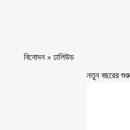
বিনোদন » ঢালিউড
নতুন বছরের শু