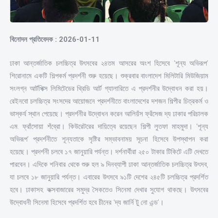
বিনোদন প্রতিবেদক : 2026-01-11
ঢাকা আন্তর্জাতিক চলচ্চিত্র উৎসবের ২৪তম আসরের অংশ হিসেবে ‘শূন্য অভিরূপ’
শিরোনামে একটি শিল্পকর্ম প্রদর্শনী শুরু হয়েছে। শুক্রবার বাংলাদেশ মিলিটারি মিউজিয়াম
সংলগ্ন আর্টপিক্স লিমিটেডের থ্রিডি আর্ট গ্যালারিতে এ প্রদর্শনীর উদ্বোধন করা হয়।
রেইনবো চলচ্চিত্র সংসদের আয়োজনে প্রদর্শনীতে বাংলাদেশের দশজন শিল্পীর চিত্রকর্ম ও
ভাস্কর্য স্থান পেয়েছে। প্রদর্শনীর উদ্বোধন করেন আলিয়ঁস ফ্রঁসেজ দ্য ঢাকার পরিচালক
এম. ফ্রাঁসোয়া শঁব্রো। কিউরেটরের দায়িত্বে রয়েছেন শিল্পী লুতফা মাহমুদা। ‘শূন্য
অভিরূপ’ প্রদর্শনীতে শূন্যতাকে সৃষ্টির সম্ভাবনাময় সূচনা হিসেবে উপস্থাপন করা
হয়েছে। প্রদর্শনী চলবে ১৭ জানুয়ারি পর্যন্ত। দর্শনার্থীরা ২৫০ টাকার টিকিটে এটি দেখতে
পারবেন। এদিকে শনিবার থেকে শুরু হল ৯ দিনব্যাপী ঢাকা আন্তর্জাতিক চলচ্চিত্র উৎসব,
যা চলবে ১৮ জানুয়ারি পর্যন্ত। এবারের উৎসবে ৯১টি দেশের ২৪৫টি চলচ্চিত্র প্রদর্শিত
হবে। ঢাকাসহ কক্সবাজারের সমুদ্র সৈকতেও সিনেমা দেখার সুযোগ থাকছে। উৎসবের
উদ্বোধনী সিনেমা হিসেবে প্রদর্শিত হবে চীনের ‘দ্য জার্নি টু নো এন্ড’।