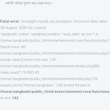
অর্জনটি পাইবার সুযোগ করে দেয়ার জন্য।’
Fatal error
: Uncaught mysqli_sql_exception: Incorrect date value:
'06 August, 2026' for column
`sangbadn_online`.`sangbad_readers`.`read_date` at row 1 in
/home/sangbadn/public_html/entertainment/core/functions.php:
Stack trace: #0
/home/sangbadn/public_html/entertainment/core/functions.php(1
mysqli->query('insert into san...') #1
/home/sangbadn/public_html/entertainment/details.php(84):
make_read('176760') #2
/home/sangbadn/public_html/entertainment/index.php(10):
require_once('/home/sangbadn/...') #3 {main} thrown in
/home/sangbadn/public_html/entertainment/core/functions
on line
142