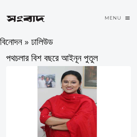
MENU
বিনোদন » ঢালিউড
পথচলার বিশ বছরে আইনূন পুতুল