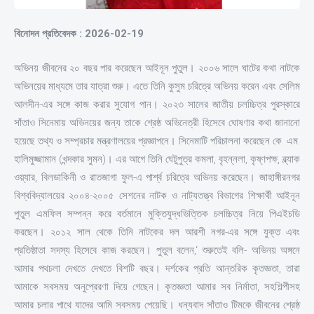
বিনোদন প্রতিবেদক : 2026-02-19
অভিনয় জীবনের ২০ বছর পার করেছেন আইনূন পুতুল। ২০০৬ সালে ঘাটের কথা নাটকে
অভিনয়ের মাধ্যমে তার যাত্রা শুরু। এতে তিনি কুসুম চরিত্রে অভিনয় করেন এবং সেলিম
আলদীন-এর সঙ্গে কাজ করার সুযোগ পান। ২০২৩ সালের জাতীয় চলচ্চিত্র পুরস্কারে
সাঁতাও সিনেমায় অভিনয়ের জন্য তাকে শ্রেষ্ঠ অভিনেত্রী হিসেবে ঘোষণার কথা জানানো
হয়েছে তথ্য ও সম্প্রচার মন্ত্রণালয়ের প্রজ্ঞাপনে। সিনেমাটি পরিচালনা করেছেন কে. এম.
হালিমুজ্জামান (খন্দকার সুমন)। এর আগে তিনি ঘেটুপুত্র কমলা, বৃহন্নলা, কৃষ্ণপক্ষ, ব্ল্যাক
ওয়্যার, বিলডাকিনী ও রাতজাগা ফুল-এ পার্শ্ব চরিত্রে অভিনয় করেছেন। জাহাঙ্গীরনগর
বিশ্ববিদ্যালয়ের ২০০৪-২০০৫ সেশনের নাটক ও নাট্যতত্ত্ব বিভাগের শিক্ষার্থী আইনূন
পুতুল এমফিল সম্পন্ন করে বর্তমানে মুক্তিযুদ্ধভিত্তিক চলচ্চিত্র নিয়ে পিএইচডি
করছেন। ২০১২ সাল থেকে তিনি নাটকের দল আরশী নগর-এর সঙ্গে যুক্ত এবং
প্রতিষ্ঠাতা সদস্য হিসেবে কাজ করছেন। পুতুল বলেন,‘ শুরুতেই বলি- অভিনয় অঙ্গনে
আমার পথচলা দেখতে দেখতে বিশটি বছর। দর্শকের প্রতি আন্তরিক কৃতজ্ঞতা, তারা
আমাকে সবসময় অনুপ্রেরণা দিয়ে গেছেন। কৃতজ্ঞতা আমার সব নির্মাতা, সহশিল্পীসহ
আমার চলার পাথে যাদের আমি সবসময় পেয়েছি। ধন্যবাদ সাঁতাও টিমকে জীবনের শ্রেষ্ঠ