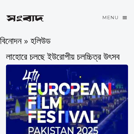
MENU
বিনোদন » হলিউড
লাহোরে চলছে ইউরোপীয় চলচ্চিত্র উৎসব