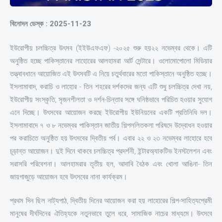
বিনোদন ডেস্ক : 2025-11-23
ইউরোপীয় চলচ্চিত্র উৎসব (ইইউএফএফ) -২০২৫ শুরু হয়২২ নভেম্বর থেকে। এটি
অনুষ্ঠিত হচ্ছে পাকিস্তানের লাহোরের আলহামরা আর্ট সেন্টারে। ওলোমোপোলো মিডিয়ার
তত্ত্বাবধানে আয়োজিত এই উৎসবটি এ নিয়ে চতুর্থবারের মতো পাকিস্তানে অনুষ্ঠিত হচ্ছে।
ইসলামাবাদ, করাচি ও লাহোর - তিন শহরের দর্শকদের জন্য এটি শুধু চলচ্চিত্র দেখা নয়,
ইউরোপীয় সংস্কৃতি, সৃজনশীলতা ও দর্শন-চিন্তার সঙ্গে ঘনিষ্ঠভাবে পরিচিত হওয়ার সুযোগ
এনে দিচ্ছে। উৎসবের আয়োজন করছে ইউরোপীয় ইউনিয়নের একটি প্রতিনিধি দল।
ইসলামাবাদে ৭ ও ৮ নভেম্বর পাকিস্তান জাতীয় শিল্পললিতকলা পরিষদে উদ্বোধন হওয়ার
পর করাচিতে অনুষ্ঠিত হয় উৎসবের দ্বিতীয় পর্ব। এবার ২২ ও ২৩ নভেম্বর লাহোরে হবে
চূড়ান্ত আয়োজন। দুই দিনে থাকবে চলচ্চিত্র প্রদর্শনী, ইন্টারঅ্যাকটিভ ইনস্টলেশন এবং
সরাসরি পরিবেশনা। আলহামরার তৃতীয় হল, আদাবি বৈঠক এবং খোলা আঙিনা- তিন
জায়গাজুড়ে আয়োজন হবে উৎসবের নানা কার্যক্রম।
প্রথম দিন ছিল নাট্যপাঠ, দ্বিতীয় দিনের আয়োজন করা হয় লাহোরের শিল্প-সাহিত্যপ্রেমী
মানুষের দীর্ঘদিনের ঐতিহ্যকে নতুনভাবে তুলে ধরে, সামাজিক নাচের মাধ্যমে। উৎসবে