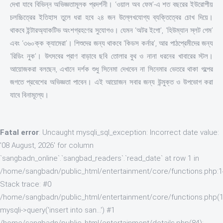
দেখা যাবে বিভিন্ন অভিজ্ঞতামূলক প্রদর্শনী। ‘ওয়াল অব ফেম’-এ শত বছরের ইউরোপীয়
চলচ্চিত্রের ইতিহাস তুলে ধরা হবে ২৪ জন উল্লেখযোগ্য ব্যক্তিত্বের চোখ দিয়ে।
থাকবে ইন্টারঅ্যাকটিভ অংশগ্রহণের সুযোগও। যেমন ‘অটর ইগো’, ‘হিউম্যান স্লট গেম’
এবং ‘৩৬০ক্ক ক্যামেরা’। শিশুদের জন্য থাকবে ‘কিডস কর্নার’, আর পাঠপ্রেমীদের জন্য
‘রিডিং নুক’। উৎসবের প্রাণ বাড়াবে ছবি তোলার বুথ ও নানা ধরনের খাবারের স্টল।
আয়োজকরা বলছেন, এখানে দর্শক শুধু সিনেমা দেখবেন না সিনেমার ভেতরে থাকা গল্পের
জগতে প্রবেশের অভিজ্ঞতা পাবেন। এই আয়োজন সবার জন্য উন্মুক্ত ও উপভোগ করা
যাবে বিনামূল্যে।
Fatal error
: Uncaught mysqli_sql_exception: Incorrect date value:
'08 August, 2026' for column
`sangbadn_online`.`sangbad_readers`.`read_date` at row 1 in
/home/sangbadn/public_html/entertainment/core/functions.php:
Stack trace: #0
/home/sangbadn/public_html/entertainment/core/functions.php(1
mysqli->query('insert into san...') #1
/home/sangbadn/public_html/entertainment/details.php(84):