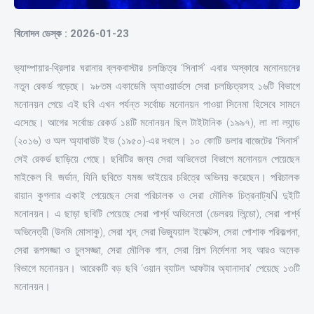
বিনোদন ডেস্ক : 2026-01-23
ভ্যাম্পায়ার-থ্রিলার ঘরানার ব্লকবাস্টার চলচ্চিত্র ‘সিনার্স’ এবার অস্কারে মনোনয়নের
নতুন রেকর্ড গড়েছে। ৯৮তম একাডেমি অ্যাওয়ার্ডসে সেরা চলচ্চিত্রসহ ১৬টি বিভাগে
মনোনয়ন পেয়ে এই ছবি এখন পর্যন্ত সর্বোচ্চ মনোনয়ন পাওয়া সিনেমা হিসেবে সামনে
এসেছে। আগের সর্বোচ্চ রেকর্ড ১৪টি মনোনয়ন ছিল টাইটানিক (১৯৯৭), লা লা ল্যান্ড
(২০১৬) ও অল অ্যাবাউট ইভ (১৯৫০)-এর দখলে। ১০ কোটি ডলার বাজেটের ‘সিনার্স’
সেই রেকর্ড ছাড়িয়ে গেছে। ছবিটির জন্য সেরা অভিনেতা বিভাগে মনোনয়ন পেয়েছেন
মাইকেল বি. জর্ডান, যিনি ছবিতে যমজ ভাইয়ের চরিত্রে অভিনয় করেছেন। পরিচালক
রায়ান কুগলার একাই পেয়েছেন সেরা পরিচালক ও সেরা মৌলিক চিত্রনাট্যÑ দুইটি
মনোনয়ন। এ ছাড়া ছবিটি পেয়েছে সেরা পার্শ্ব অভিনেতা (ডেলরয় লিন্ডো), সেরা পার্শ্ব
অভিনেত্রী (উনমি মোসাকু), সেরা শব্দ, সেরা ভিজ্যুয়াল ইফেক্টস, সেরা পোশাক পরিকল্পনা,
সেরা রূপসজ্জা ও চুলসজ্জা, সেরা মৌলিক গান, সেরা শিল্প নির্দেশনা সহ আরও অনেক
বিভাগে মনোনয়ন। আরেকটি বড় ছবি ‘ওয়ান ব্যাটল আফটার অ্যানাদার’ পেয়েছে ১৩টি
মনোনয়ন।