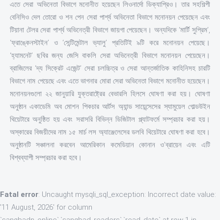
এতে সেরা অভিনেতা বিভাগে মনোনীত হয়েছেন লিওনার্দো ডিক্যাপ্রিও। তার সহশিল্পী
বেনিসিও দেল তোরো ও শন পেন সেরা পার্শ্ব অভিনেতা বিভাগে মনোনয়ন পেয়েছেন এবং
টিয়ানা টেলর সেরা পার্শ্ব অভিনেত্রী বিভাগে জায়গা পেয়েছেন। অন্যদিকে ‘মার্টি সুপ্রিম’,
‘ফ্রাঙ্কেনস্টাইন’ ও ‘সেন্টিমেন্টাল ভ্যালু’ প্রতিটিই ৯টি করে মনোনয়ন পেয়েছে।
‘হ্যামনেট’ ছবির জন্য জেসি বাকলি সেরা অভিনেত্রী বিভাগে মনোনয়ন পেয়েছেন।
ব্রাজিলের ‘দ্য সিক্রেট এজেন্ট’ সেরা চলচ্চিত্র ও সেরা আন্তর্জাতিক কাহিনিসহ চারটি
বিভাগে নাম পেয়েছে এবং এতে ভাগনার মোরা সেরা অভিনেতা বিভাগে মনোনীত হয়েছেন।
মনোনয়নগুলো ২২ জানুয়ারি যুক্তরাষ্ট্রের বেভারলি হিলসে ঘোষণা করা হয়। ঘোষণা
অনুষ্ঠান একাডেমি অব মোশন পিকচার আর্টস অ্যান্ড সায়েন্সেসের স্যামুয়েল গোল্ডউইন
থিয়েটারে অনুষ্ঠিত হয় এবং সরাসরি বিভিন্ন ডিজিটাল প্ল্যাটফর্মে সম্প্রচার করা হয়।
অস্কারের বিজয়ীদের নাম ১৫ মার্চ লস অ্যাঞ্জেলেসের ডলবি থিয়েটারে ঘোষণা করা হবে।
অনুষ্ঠানটি সঞ্চালনা করবেন আমেরিকান কমেডিয়ান কোনান ও’ব্রায়েন এবং এটি
বিশ্বব্যাপী সম্প্রচার করা হবে।
Fatal error
: Uncaught mysqli_sql_exception: Incorrect date value:
'11 August, 2026' for column
`sangbadn_online`.`sangbad_readers`.`read_date` at row 1 in