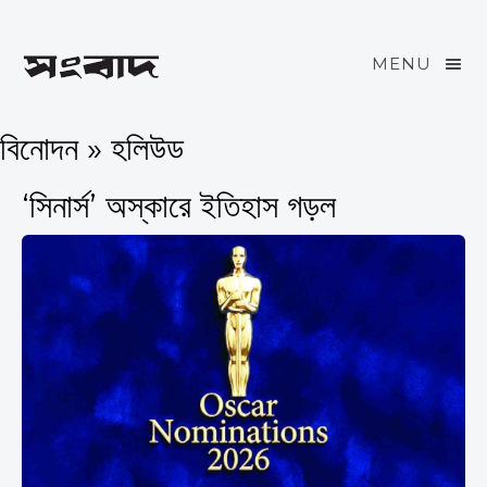
MENU
বিনোদন » হলিউড
‘সিনার্স’ অস্কারে ইতিহাস গড়ল