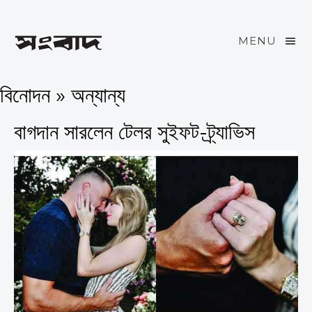
MENU
বিনোদন » অন্যান্য
বাগদান সারলেন টেলর সুইফট-ট্র্যাভিস