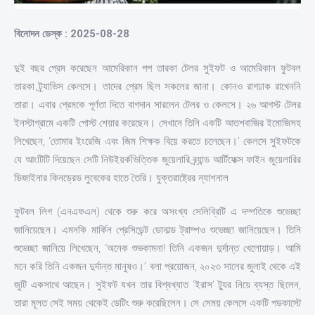
বিনোদন ডেস্ক : 2025-08-28
দুই বছর প্রেম করেছেন আমেরিকান পপ তারকা টেলর সুইফট ও আমেরিকান ফুটবল
তারকা ট্র্যাভিস কেলসে। তাদের প্রেম ছিল সকলের জানা। কোনও রাগঢাক রাখেননি
তারা। এবার প্রেমকে পূর্ণতা দিতে বাগদান সারলেন টেলর ও কেলসে। ২৬ আগস্ট টেলর
ইনস্টাগ্রামে একটি পোস্ট শেয়ার করেছেন। সেখানে তিনি একটি আতশবাজির ইমোজিসহ
লিখেছেন, ‘তোমার ইংরেজি এবং জিম শিক্ষক বিয়ে করতে চলেছেন।’ কেলসে সুইফটকে
যে আংটিটি দিয়েছেন সেটি নিউইয়র্কভিত্তিক জুয়েলারি ব্র্যান্ড আর্টিফেক্স ফাইন জুয়েলারির
ডিজাইনার কিনড্রেড লুবেকের হাতে তৈরি। যুক্তরাষ্ট্রের ন্যাশনাল
ফুটবল লিগ (এনএফএল) থেকে শুরু করে অসংখ্য সেলিব্রিটি এ দম্পতিকে শুভেচ্ছা
জানিয়েছেন। এমনকি মার্কিন প্রেসিডেন্ট ডোনাল্ড ট্রাম্পও শুভেচ্ছা জানিয়েছেন। তিনি
শুভেচ্ছা জানিয়ে লিখেছেন, ‘অনেক শুভকামনা! তিনি একজন দুর্দান্ত খেলোয়াড়। আমি
মনে করি তিনি একজন দুর্দান্ত মানুষও।’ বলা প্রয়োজন, ২০২৩ সালের জুলাই থেকে এই
জুটি একসাথে আছেন। সুইফট যখন তার বিশ্বখ্যাত ‘ইরাস’ ট্যুর নিয়ে ব্যস্ত ছিলেন,
তারা মূলত সেই সময় থেকেই ডেটিং শুরু করেছিলেন। সে সেময় কেলসে একটি পডকাস্টে