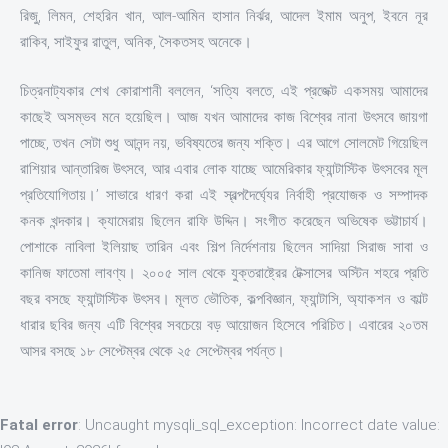
রিজু, লিমন, শেহরিন খান, আল-আমিন হাসান নির্ঝর, আদেল ইমাম অনুপ, ইবনে নূর
রাকিব, সাইফুর রাতুল, অনিক, সৈকতসহ অনেকে।
চিত্রনাট্যকার শেখ কোরাশানী বললেন, ‘সত্যি বলতে, এই প্রজেক্ট একসময় আমাদের
কাছেই অসম্ভব মনে হয়েছিল। আজ যখন আমাদের কাজ বিশ্বের নানা উৎসবে জায়গা
পাচ্ছে, তখন সেটা শুধু আনন্দ নয়, ভবিষ্যতের জন্য শক্তি। এর আগে সোলমেট গিয়েছিল
রাশিয়ার আন্তারিজ উৎসবে, আর এবার লোক যাচ্ছে আমেরিকার ফ্যান্টাস্টিক উৎসবের মূল
প্রতিযোগিতায়।’ সাভারে ধারণ করা এই স্বল্পদৈর্ঘ্যের নির্বাহী প্রযোজক ও সম্পাদক
কনক খন্দকার। ক্যামেরায় ছিলেন রাফি উদ্দিন। সংগীত করেছেন অভিষেক ভট্টাচার্য।
পোশাকে নাবিলা ইলিয়াছ তারিন এবং শিল্প নির্দেশনায় ছিলেন সাদিয়া সিরাজ সাবা ও
কানিজ ফাতেমা লাবণ্য। ২০০৫ সাল থেকে যুক্তরাষ্ট্রের টেক্সাসের অস্টিন শহরে প্রতি
বছর বসছে ফ্যান্টাস্টিক উৎসব। মূলত ভৌতিক, কল্পবিজ্ঞান, ফ্যান্টাসি, অ্যাকশন ও কাল্ট
ধারার ছবির জন্য এটি বিশ্বের সবচেয়ে বড় আয়োজন হিসেবে পরিচিত। এবারের ২০তম
আসর বসছে ১৮ সেপ্টেম্বর থেকে ২৫ সেপ্টেম্বর পর্যন্ত।
Fatal error
: Uncaught mysqli_sql_exception: Incorrect date value: