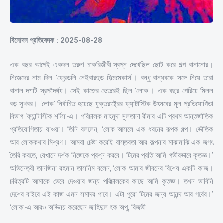
বিনোদন প্রতিবেদক : 2025-08-28
এক বছর আগেই একদল তরুণ চাকরিজীবী স্বপ্ন দেখেছিল ছোট করে গল্প বানানোর।
নিজেদের নাম দিল ‘ফ্রেন্ডলি নেইবারহুড ফিল্মমেকার্স’। বন্ধু-বান্ধবকে সঙ্গে নিয়ে তারা
বানাল দশটি স্বল্পদৈর্ঘ্য। সেই কাজের ভেতরেই ছিল ‘লোক’। এক বছর পেরিয়ে মিলল
বড় সুখবর। ‘লোক’ নির্বাচিত হয়েছে যুক্তরাষ্ট্রের ফ্যান্টাস্টিক উৎসবের মূল প্রতিযোগিতা
বিভাগ ‘ফ্যান্টাস্টিক শর্টস’-এ। পরিচালক মাহমুদা সুলতানা রীমার এটি প্রথম আন্তর্জাতিক
প্রতিযোগিতায় যাওয়া। তিনি বললেন, ‘লোক আসলে এক ধরনের রূপক গল্প। ভৌতিক
আর লোককথার মিশ্রণ। আমরা চেষ্টা করেছি বাস্তবতা আর কল্পনার মাঝামাঝি এক জগৎ
তৈরি করতে, যেখানে দর্শক নিজেকে প্রশ্ন করবে। টিমের প্রতি আমি গভীরভাবে কৃতজ্ঞ।’
অভিনেত্রী তানজিনা রহমান তাসনিম বলেন, ‘লোক আমার জীবনের বিশেষ একটি কাজ।
চরিত্রটি আমাকে ভেবে দেওয়ার জন্য পরিচালকের কাছে আমি কৃতজ্ঞ। তখন ভাবিনি
দেশের বাইরে এই কাজ এমন সমাদর পাবে। এটা পুরো টিমের জন্য আনন্দ আর গর্বের।’
‘লোক’-এ আরও অভিনয় করেছেন জাহিদুল হক অপু, রিজভী