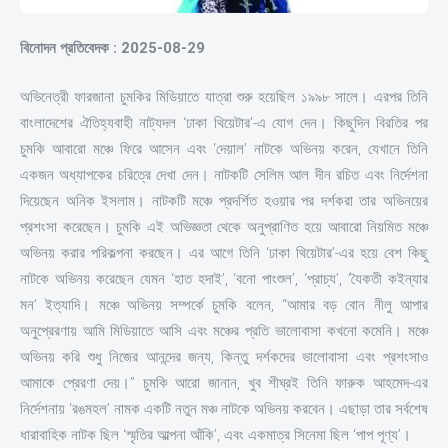
বিনোদন প্রতিবেদক : 2025-08-29
অভিনেত্রী ফারজানা চুমকির মিডিয়াতে যাত্রা শুরু হয়েছিল ১৯৯৮ সালে। এরপর তিনি
বাংলাদেশের ঐতিহ্যবাহী নাট্যদল ‘ঢাকা থিয়েটার’-এ যোগ দেন। কিছুদিন বিরতির পর
চুমকি আবারো মঞ্চে ফিরে আসেন এবং ‘দেয়াল’ নাটকে অভিনয় করেন, যেখানে তিনি
একজন অধ্যাপকের চরিত্রে দেখা দেন। নাটকটি সেলিম আল দীন রচিত এবং নির্দেশনা
দিয়েছেন অনিক ইসলাম। নাটকটি মঞ্চে প্রদর্শিত হওয়ার পর দর্শকরা তার অভিনয়ের
প্রশংসা করেছেন। চুমকি এই অভিজ্ঞতা থেকে অনুপ্রাণিত হয়ে আবারো নিয়মিত মঞ্চে
অভিনয় করার পরিকল্পনা করছেন। এর আগে তিনি ‘ঢাকা থিয়েটার’-এর হয়ে বেশ কিছু
নাটকে অভিনয় করেছেন যেমন ‘হাত হদাই’, ‘বনো পাংশুল’, ‘প্রাচ্য’, ‘যৈকতী কইন্যার
মন’ ইত্যাদি। মঞ্চে অভিনয় সম্পর্কে চুমকি বলেন, ‘‘আমার বড় বোন নীলু আপার
অনুপ্রেরণায় আমি মিডিয়াতে আসি এবং মঞ্চের প্রতি ভালোবাসা কখনো কমেনি। মঞ্চে
অভিনয় করি শুধু নিজের আনন্দের জন্য, কিন্তু দর্শকদের ভালোবাসা এবং প্রশংসাও
আমাকে প্রেরণা দেয়।’’ চুমকি আরো জানান, খুব শীঘ্রই তিনি ফারুক আহমেদ-এর
নির্দেশনায় ‘রঙমহল’ নামক একটি নতুন মঞ্চ নাটকে অভিনয় করবেন। এছাড়া তার সর্বশেষ
ধারাবাহিক নাটক ছিল ‘স্মৃতির আল্পনা আঁকি’, এবং একমাত্র সিনেমা ছিল ‘পাপ পূণ্য’।