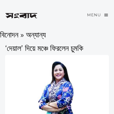
MENU
বিনোদন » অন্যান্য
‘দেয়াল’ দিয়ে মঞ্চে ফিরলেন চুমকি