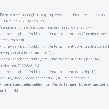
Fatal error
: Uncaught mysqli_sql_exception: Incorrect date value:
'10 August, 2026' for column
`sangbadn_online`.`sangbad_readers`.`read_date` at row 1 in
/home/sangbadn/public_html/entertainment/core/functions.php:
Stack trace: #0
/home/sangbadn/public_html/entertainment/core/functions.php(1
mysqli->query('insert into san...') #1
/home/sangbadn/public_html/entertainment/details.php(84):
make_read('156969') #2
/home/sangbadn/public_html/entertainment/index.php(10):
require_once('/home/sangbadn/...') #3 {main} thrown in
/home/sangbadn/public_html/entertainment/core/functions
on line
142