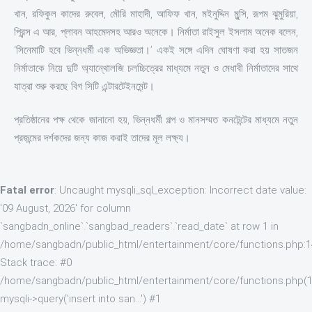
খান, রফিকুল কাদের রুবেল, মৌরি মাহাদী, আফিফ খান, মইনুদ্দিন মুন্সি, রূপম ঝুমুরিয়া,
প্রিন্স এ আর, প্লাবন আহমেদসহ আরও অনেকে। নির্মাতা রাইসুল ইসলাম অনেক বলেন,
‘সিনেমাটি হবে ভিন্নধর্মী এক অভিজ্ঞতা।’ একই সঙ্গে এদিন ঘোষণা করা হয় সাতজন
নির্মাতাকে নিয়ে দুটি অ্যান্থোলজি চলচ্চিত্রের মাধ্যমে নতুন ও মেধাবী নির্মাতাদের সাথে
যাত্রা শুরু করছে বিগ সিটি এন্টারটেইনমেন্ট।
প্রতিষ্ঠানের পক্ষ থেকে জানানো হয়, ভিন্নধর্মী গল্প ও মানসম্মত কনটেন্টের মাধ্যমে নতুন
প্রজন্মের দর্শকদের জন্য কাজ করাই তাদের মূল লক্ষ্য।
Fatal error
: Uncaught mysqli_sql_exception: Incorrect date value:
'09 August, 2026' for column
`sangbadn_online`.`sangbad_readers`.`read_date` at row 1 in
/home/sangbadn/public_html/entertainment/core/functions.php:
Stack trace: #0
/home/sangbadn/public_html/entertainment/core/functions.php(1
mysqli->query('insert into san...') #1