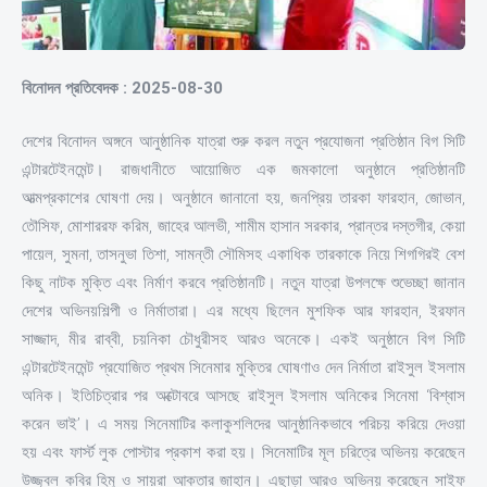
বিনোদন প্রতিবেদক : 2025-08-30
দেশের বিনোদন অঙ্গনে আনুষ্ঠানিক যাত্রা শুরু করল নতুন প্রযোজনা প্রতিষ্ঠান বিগ সিটি
এন্টারটেইনমেন্ট। রাজধানীতে আয়োজিত এক জমকালো অনুষ্ঠানে প্রতিষ্ঠানটি
আত্মপ্রকাশের ঘোষণা দেয়। অনুষ্ঠানে জানানো হয়, জনপ্রিয় তারকা ফারহান, জোভান,
তৌসিফ, মোশাররফ করিম, জাহের আলভী, শামীম হাসান সরকার, প্রান্তর দস্তগীর, কেয়া
পায়েল, সুমনা, তাসনুভা তিশা, সামন্তী সৌমিসহ একাধিক তারকাকে নিয়ে শিগগিরই বেশ
কিছু নাটক মুক্তি এবং নির্মাণ করবে প্রতিষ্ঠানটি। নতুন যাত্রা উপলক্ষে শুভেচ্ছা জানান
দেশের অভিনয়শিল্পী ও নির্মাতারা। এর মধ্যে ছিলেন মুশফিক আর ফারহান, ইরফান
সাজ্জাদ, মীর রাব্বী, চয়নিকা চৌধুরীসহ আরও অনেকে। একই অনুষ্ঠানে বিগ সিটি
এন্টারটেইনমেন্ট প্রযোজিত প্রথম সিনেমার মুক্তির ঘোষণাও দেন নির্মাতা রাইসুল ইসলাম
অনিক। ইতিচিত্রার পর অক্টোবরে আসছে রাইসুল ইসলাম অনিকের সিনেমা ‘বিশ্বাস
করেন ভাই’। এ সময় সিনেমাটির কলাকুশলিদের আনুষ্ঠানিকভাবে পরিচয় করিয়ে দেওয়া
হয় এবং ফার্স্ট লুক পোস্টার প্রকাশ করা হয়। সিনেমাটির মূল চরিত্রে অভিনয় করেছেন
উজ্জ্বল কবির হিমু ও সায়রা আক্তার জাহান। এছাড়া আরও অভিনয় করেছেন সাইফ