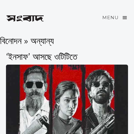
MENU
বিনোদন » অন্যান্য
‘ইনসাফ’ আসছে ওটিটিতে