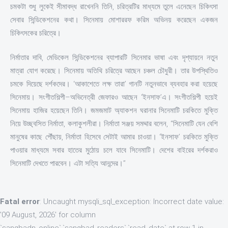
চমকটা শুধু লুকেই সীমাবদ্ধ রাখেননি তিনি, চরিত্রটির মাধ্যমে তুলে এনেছেন চিকিৎসা
সেবার সিন্ডিকেশনের কথা। সিনেমায় মোশাররফ করিম অভিনয় করেছেন একজন
চিকিৎসকের চরিত্রে।
নির্মাতার দাবি, মেডিকেল সিন্ডিকেশনের ব্যাপারটি সিনেমার ভাষা এবং দৃশ্যায়নে নতুন
মাত্রা যোগ করেছে। সিনেমায় অতিথি চরিত্রে আছেন চঞ্চল চৌধুরী। তার উপস্থিতিও
চমকে দিয়েছে দর্শকদের। ‘আকাশেতে লক্ষ তারা’ গানটি নতুনভাবে ব্যবহার করা হয়েছে
সিনেমায়। সংগীতশিল্পী–অভিনেত্রী জেফারও আছেন ‘ইনসাফ’এ। সংগীতশিল্পী হয়েই
সিনেমায় হাজির হয়েছেন তিনি। জমজমাট অ্যাকশন ঘরানার সিনেমাটি চরকিতে মুক্তি
নিয়ে উচ্ছ্বসিত নির্মাতা, কলাকুশলীরা। নির্মাতা সঞ্জয় সমদ্দার বলেন, ‘‘সিনেমাটি যেন বেশি
মানুষের কাছে পৌঁছায়, নির্মাতা হিসেবে সেটাই আমার চাওয়া। ‘ইনসাফ’ চরকিতে মুক্তি
পাওয়ার মাধ্যমে সবার হাতের মুঠোয় চলে যাবে সিনেমাটি। দেশের বাইরের দর্শকরাও
সিনেমাটি দেখতে পারবেন। এটা সত্যি আনন্দের।’’
Fatal error
: Uncaught mysqli_sql_exception: Incorrect date value:
'09 August, 2026' for column
`sangbadn_online`.`sangbad_readers`.`read_date` at row 1 in