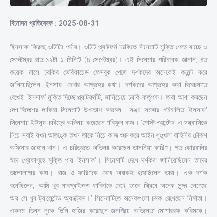
বিনোদন প্রতিবেদক : 2025-08-31
‘ইনসাফ’ ফিরছে ওটিটির পর্দায়। ওটিটি প্ল্যাটফর্ম চরকিতে সিনেমাটি মুক্তি পেতে যাচ্ছে ৩
সেপ্টেম্বর রাত ১২টা ১ মিনিটে (৪ সেপ্টেম্বর)। এই সিনেমার পরিচালক জানান, গত
কয়েক মাসে চরকির ভেরিফায়েড ফেসবুক পেজে দর্শকদের অনেকেই কমেন্ট করে
জানিয়েছিলেন ‘ইনসাফ’ দেখার আগ্রহের কথা। দর্শকদের আগ্রহের কথা বিবেচনাতে
রেখেই ‘ইনসাফ’ মুক্তি দিচ্ছে প্ল্যাটফর্মটি, জানিয়েছে চরকি কর্তৃপক্ষ। তারা আশা করছেন
দেশ-বিদেশের দর্শকরা সিনেমাটি উপভোগ করবেন। সঞ্জয় সমদ্দার পরিচালিত ‘ইনসাফ’
সিনেমায় ইউসুফ চরিত্রে অভিনয় করেছেন শরিফুল রাজ। ‘মোস্ট ওয়ান্টেড’-এ সন্ত্রাসিকে
নিয়ে সবাই যখন আতঙ্কে তখন তাকে নিয়ে কাজ শুরু করে আইন শৃঙ্খলা বাহিনীর চৌকশ
অফিসার জাহান খান। এ চরিত্রতে অভিনয় করেছেন তাসনিয়া ফারিণ। গত কোরবানির
ঈদে প্রেক্ষাগৃহে মুক্তি পায় ‘ইনসাফ’। সিনেমাটি দেখে দর্শকরা জানিয়েছিলেন তাদের
ভালোলাগার কথা। রাজ ও ফারিণকে দেখে অবাকই হয়েছিলেন তারা। এক দর্শক
বলেছিলেন, ‘আমি খুব সারপ্রাইজড ফারিণকে দেখে, তাকে স্ক্রিনে অনেক সুন্দর লেগেছে
আর সে খুব ট্যালেন্টেড অ্যাক্ট্রেস।’ সিনেমাটিতে অনেকগুলো চমক রেখেছেন নির্মাতা।
একদম ভিন্ন লুকে তিনি হাজির করেছেন জনপ্রিয় অভিনেতা মোশাররফ করিমকে।