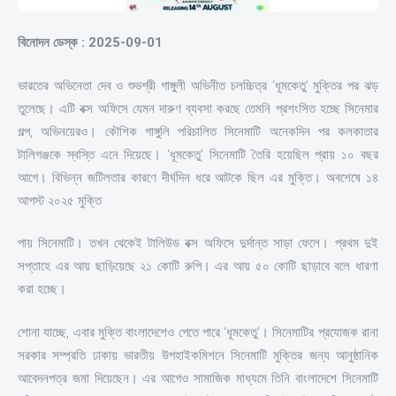
বিনোদন ডেস্ক : 2025-09-01
ভারতের অভিনেতা দেব ও শুভশ্রী গাঙ্গুলী অভিনীত চলচ্চিত্র ‘ধূমকেতু’ মুক্তির পর ঝড়
তুলেছে। এটি বক্স অফিসে যেমন দারুণ ব্যবসা করছে তেমনি প্রশংসিত হচ্ছে সিনেমার
গল্প, অভিনয়েরও। কৌশিক গাঙ্গুলি পরিচালিত সিনেমাটি অনেকদিন পর কলকাতার
টালিগঞ্জকে স্বস্তি এনে দিয়েছে। ‘ধূমকেতু’ সিনেমাটি তৈরি হয়েছিল প্রায় ১০ বছর
আগে। বিভিন্ন জটিলতার কারণে দীর্ঘদিন ধরে আটকে ছিল এর মুক্তি। অবশেষে ১৪
আগস্ট ২০২৫ মুক্তি
পায় সিনেমাটি। তখন থেকেই টালিউড বক্স অফিসে দুর্দান্ত সাড়া ফেলে। প্রথম দুই
সপ্তাহে এর আয় ছাড়িয়েছে ২১ কোটি রুপি। এর আয় ৫০ কোটি ছাড়াবে বলে ধারণা
করা হচ্ছে।
শোনা যাচ্ছে, এবার মুক্তি বাংলাদেশেও পেতে পারে ‘ধূমকেতু’। সিনেমাটির প্রযোজক রানা
সরকার সম্প্রতি ঢাকায় ভারতীয় উপহাইকমিশনে সিনেমাটি মুক্তির জন্য আনুষ্ঠানিক
আবেদনপত্র জমা দিয়েছেন। এর আগেও সামাজিক মাধ্যমে তিনি বাংলাদেশে সিনেমাটি