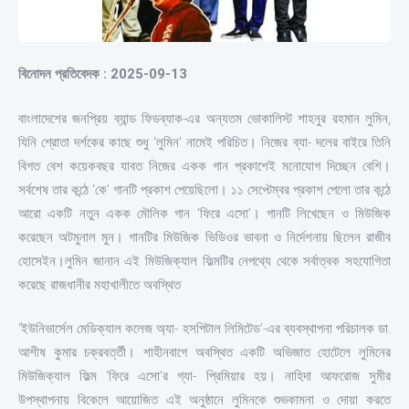
বিনোদন প্রতিবেদক : 2025-09-13
বাংলাদেশের জনপ্রিয় ব্যান্ড ফিডব্যাক-এর অন্যতম ভোকালিস্ট শাহনুর রহমান লুমিন,
যিনি শ্রোতা দর্শকের কাছে শুধু ‘লুমিন’ নামেই পরিচিত। নিজের ব্যা- দলের বাইরে তিনি
বিগত বেশ কয়েকবছর যাবত নিজের একক গান প্রকাশেই মনোযোগ দিচ্ছেন বেশি।
সর্বশেষ তার কন্ঠে ‘কে’ গানটি প্রকাশ পেয়েছিলো। ১১ সেপ্টেম্বর প্রকাশ পেলো তার কন্ঠে
আরো একটি নতুন একক মৌলিক গান ‘ফিরে এসো’। গানটি লিখেছেন ও মিউজিক
করেছেন অটমুনাল মুন। গানটির মিউজিক ভিডিওর ভাবনা ও নির্দেশনায় ছিলেন রাজীব
হোসেইন।লুমিন জানান এই মিউজিক্যাল ফিল্মটির নেপথ্যে থেকে সর্বাত্বক সহযোগিতা
করেছে রাজধানীর মহাখালীতে অবস্থিত
‘ইউনিভার্সেল মেডিক্যাল কলেজ অ্যা- হসপিটাল লিমিটেড’-এর ব্যবস্থাপনা পরিচালক ডা.
আশীষ কুমার চক্রবর্ত্তী। শাহীনবাগে অবস্থিত একটি অভিজাত হোটেলে লুমিনের
মিউজিক্যাল ফিল্ম ‘ফিরে এসো’র গ্যা- প্রিমিয়ার হয়। নাহিদা আফরোজ সুমীর
উপস্থাপনায় বিকেলে আয়োজিত এই অনুষ্ঠানে লুমিনকে শুভকামনা ও দোয়া করতে