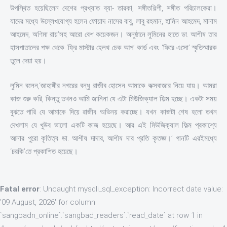
উপস্থিত হয়েছিলেন দেশের প্রখ্যাত ব্যা- তারকা, সঙ্গীতশিল্পী, সঙ্গীত পরিচালকেরা।
যাদের মধ্যে উল্লেখযোগ্য হলেন ফোয়াদ নাসের বাবু, লাবু রহমান, হামিন আহমেদ, মানাম
আহমেদ, অণিমা রায়’সহ আরো বেশ কয়েকজন। অনুষ্ঠানে লুমিনের হাতে ডা. আশীষ তার
হাসপাতালের পক্ষ থেকে ‘ফ্রি মাস্টার হেলথ চেক আপ’ কার্ড এবং ‘ফিরে এসো’ স্মৃতিস্মারক
তুলে দেয়া হয়।
লুমিন বলেন,‘জাহাঙ্গীর নগরের বন্ধু রাজীব হোসেন আমাকে কক্সবাজার নিয়ে যায়। আমরা
কাজ শুরু করি, কিন্তু তখনও আমি জানিনা যে এটা মিউজিক্যাল ফিল্ম হচ্ছে। একটা সময়
বুঝতে পারি যে আমাকে দিয়ে রাজীব অভিনয় করাচ্ছে। যখন কাজটা শেষ হলো তখন
দেখলাম যে খুউব ভালো একটি কাজ হয়েছে। আর এই মিউজিক্যাল ফিল্ম প্রকাশ্যে
আনার পুরো কৃতিত্ব ডা. আশীষ দাদার, আশীষ দার প্রতি কৃতজ্ঞ।’ গানটি এরইমধ্যে
‘চরকি’তে প্রকাশিত হয়েছে।
Fatal error
: Uncaught mysqli_sql_exception: Incorrect date value:
'09 August, 2026' for column
`sangbadn_online`.`sangbad_readers`.`read_date` at row 1 in