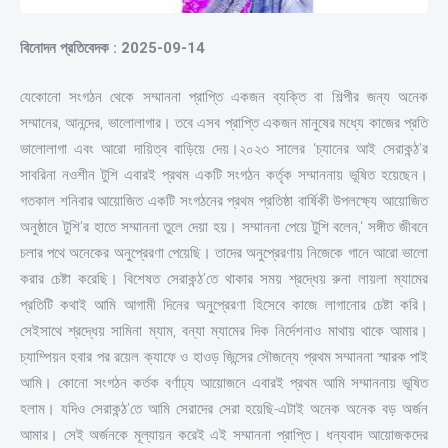
বিনোদন প্রতিবেদক : 2025-09-14
যেকোনো সংগঠন থেকে সম্মাননা প্রাপ্তি একজন ব্যক্তি বা শিল্পীর জন্য অনেক
সম্মানের, আনন্দের, ভালোলাগার। তবে এসব প্রাপ্তি একজন মানুষের মধ্যে কাজের প্রতি
ভালোলাগা এবং আরো দায়িত্ব বাড়িয়ে দেয়।২০২৩ সালের ‘চ্যানের আই সেরাকন্ঠ’র
সাবরিনা নওশীন টুশি এবারই প্রথম একটি সংগঠন কর্তৃক সম্মাননায় ভূষিত হয়েছেন।
গতকাল শনিবার আয়োজিত একটি সংগঠনের প্রথম প্রতিষ্ঠা বার্ষিকী উপলক্ষ্যে আয়োজিত
অনুষ্ঠানে টুশি’র হাতে সম্মাননা তুলে দেয়া হয়। সম্মাননা পেয়ে টুশি বলেন,‘ সঙ্গীত জীবনে
চলার পথে অনেকের অনুপ্রেরণা পেয়েছি। তাদের অনুপ্রেরণায় নিজেকে গানে আরো ভালো
করার চেষ্টা করেছি। বিশেষত সেরাকন্ঠ’তে থাকার সময় শ্রদ্ধেয় রুনা লায়লা ম্যামের
প্রতিটি কথাই আমি আগামী দিনের অনুপ্রেরণা হিসেবে কাজে লাগানোর চেষ্টা করি।
সেইসাথে শ্রদ্ধেয় সামিনা ম্যাম, বন্যা ম্যামের দিক নির্দেশনাও মাথায় থাকে আমার।
চ্যাম্পিয়ন হবার পর রয়েল ক্যাফে ও হাওড় জিন্সের সৌজন্যে প্রথম সম্মাননা স্মারক পাই
আমি। কোনো সংগঠন কর্তক বর্ণাঢ্য আয়োজনে এবারই প্রথম আমি সম্মাননায় ভূষিত
হলাম। যদিও সেরাকন্ঠ’তে আমি সেরাদের সেরা হয়েছি-এটাই অনেক অনেক বড় অর্জন
আমার। সেই অর্জনকে মূল্যায়ন করেই এই সম্মাননা প্রাপ্তি। ধন্যবাদ আয়োজকদের