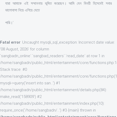
যারা আমাকে এই সম্মাননায় ভূষিত করেছেন। আমি যেন বিনয়ী হিসেবেই সবার
ভালোবাসা নিয়ে এগিয়ে যেতে
পারি।’
Fatal error
: Uncaught mysqli_sql_exception: Incorrect date value:
'08 August, 2026' for column
`sangbadn_online`.`sangbad_readers`.`read_date` at row 1 in
/home/sangbadn/public_html/entertainment/core/functions.php:
Stack trace: #0
/home/sangbadn/public_html/entertainment/core/functions.php(1
mysqli->query('insert into san...') #1
/home/sangbadn/public_html/entertainment/details.php(84):
make_read('158909') #2
/home/sangbadn/public_html/entertainment/index.php(10):
require_once('/home/sangbadn/...') #3 {main} thrown in
/home/sangbadn/public_html/entertainment/core/functions