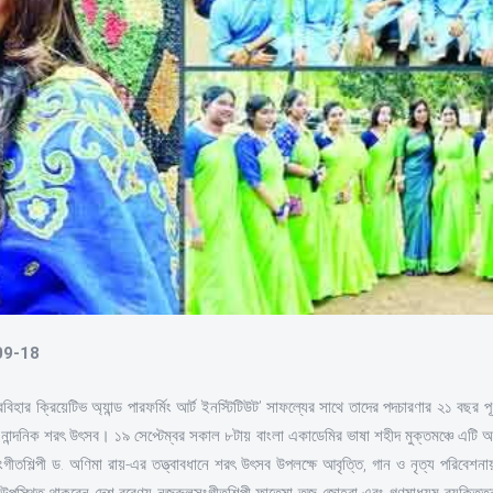
-09-18
বিহার ক্রিয়েটিভ অ্যান্ড পারফর্মিং আর্ট ইনস্টিটিউট’ সাফল্যের সাথে তাদের পদচারণার ২১ বছর পূ
নান্দনিক শরৎ উৎসব। ১৯ সেপ্টেম্বর সকাল ৮টায় বাংলা একাডেমির ভাষা শহীদ মুক্তমঞ্চে এটি অনু
দ্রসংগীতশিল্পী ড. অণিমা রায়-এর তত্ত্বাবধানে শরৎ উৎসব উপলক্ষে আবৃত্তি, গান ও নৃত্য পরি
ে উপস্থিত থাকবেন দেশ বরেণ্য নজরুলসংগীতশিল্পী ফাতেমা তুজ জোহরা এবং গণমাধ্যম ব্যক্তিত্ব 