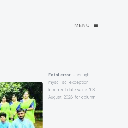
MENU
Fatal error
: Uncaught
mysqli_sql_exception:
Incorrect date value: '08
August, 2026' for column