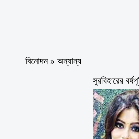
বিনোদন » অন্যান্য
সুরবিহারের বর্ষপ