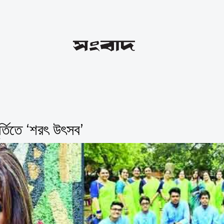
ূর্তিতে ‘শরৎ উৎসব’