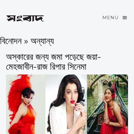
MENU
বিনোদন » অন্যান্য
অস্কারের জন্য জমা পড়েছে জয়া-
মেহজাবীন-রাজ রিপার সিনেমা