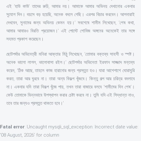
এই ‘হাউ কাউ’ তাদের রুচি, আমার নয়। আমাকে আমার অভিনয় দেখানোর একবার
সুযোগ দিন। বয়সে বড় হয়েছি, অনেক বদলে গেছি। এরপর বিচার করবেন। আপনারাই
দেখবেন, সুনামের জন্য অভিনয় কেমন হয়।’ সবশেষে শামীম লিখেছেন, ‘শেষ কথা,
আমার আবারও বিরতি প্রয়োজন।’ এই পোস্টে শোবিজ অঙ্গনের অনেকেই তার সঙ্গে
সহমত প্রকাশ করেছেন।
ছোটপর্দার অভিনেত্রী মনিরা আক্তার মিঠু লিখেছেন, ‘তোমার বক্তব্য সাহসী ও স্পষ্ট।
অনেক ভালো লাগল, ভালোবাসা রইল।’ ছোটপর্দার অভিনেতা ইরফান সাজ্জাদ মন্তব্য
করেন, ‘ঠিক আছে, তাহলে কাজ হারানোর জন্য প্রস্তুত হও। যারা আশেপাশে ঘোরাঘুরি
করত, তারা আর ঘুরবে না। তারা অন্য বিকল্প খুঁজবে। কিন্তু গল্প আর চরিত্র বদলাবে
না। একবার যদি তারা বিকল্প খুঁজে পায়, তখন তারা বাজারে বলবে ‘শামীমের দিন শেষ’।
কেউ তোমাকে ভিন্নভাবে উপস্থাপন করার চেষ্টা করবে না। তুমি যদি এই সিদ্ধান্ত নাও,
তবে তার জন্যও প্রস্তুত থাকতে হবে।’
Fatal error
: Uncaught mysqli_sql_exception: Incorrect date value:
'08 August, 2026' for column