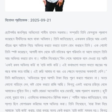
বিনোদন প্রতিবেদক : 2025-09-21
ছোটপর্দার জনপ্রিয় অভিনেতা শামীম হাসান সরকার। সম্প্রতি তিনি ফেসবুকে প্রকাশ
করেছেন দীর্ঘদিনের জমে থাকা অভিমান। তিনি জানিয়েছেন, একরকম চরিত্র আর একই
ধাঁচের গল্পে আটকে গিয়ে অভিনয় করতে করতে হতাশ বোধ করছেন তিনি। এক পোস্টে
তিনি স্পষ্ট করেছেন, আগামী মাস থেকে যদি নাটকের গল্পে পরিবর্তন না আসে তাহলে তিনি
আর অভিনয় করতে চান না। শামীম লিখেছেন,“দিন শেষে আমাকে বলে দেওয়া হয় আমি
‘একই রকম অভিনয় করি’ বা ‘হাউ কাউ করি’। এই কথাগুলো শুনতে শুনতে বছরের পর
বছর কাজ করে যাচ্ছি। এই রুচি আমার না বরং এর পেছনে অন্যদের অবদানই বেশি।”
তিনি জানিয়েছেন, ‘অভিনয়ের ক্ষুধা আপনি টাকা দিয়ে পূরণ করতে পারবেন না। অন্য
কোনো দায়িত্ব দেন, কষ্ট হোক করতে রাজি আছি। কিন্তু একই ধরনের চরিত্র থেকে
আমাকেও মুক্তি দিন। আমি বোরড! অনেকদিন ধরে ভেবেছি, আজ প্রকাশ করলাম। ছুটি
নেবো, ঘুরতে যাব। এতদিনের কাজগুলোও রিলিজ করুন।’ শামীম আরও জানিয়েছেন, তার
স্বপ্ন ছিল মোশাররফ করিমের সঙ্গে অভিনয় করা। তিনি লিখেছেন, ‘যারা টাকা দিয়ে
আমাকে ‘হাউ কাউ’ করায়, তারা বলছে অন্য কেউ করলে ‘হাউ কাউ’ সম্ভব নয়। কিন্তু