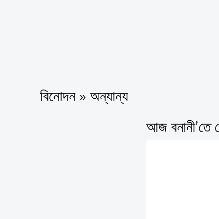
বিনোদন » অন্যান্য
আজ বনানী’তে মো