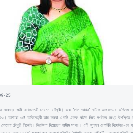
-09-25
জন অনবদ্য গুনী অভিনেত্রী মোমেনা চৌধুরী। এক ‘লাল জমিন’ নাটকে এককভাবে অভিনয় কর
রেও। আবারো এই অভিনেত্রী তার আরো একটি একক নাটক নিয়ে দর্শকের মধ্যে উপস্থিত হ
মোমেনা চৌধুরী নিজেই। নির্দেশনা দিয়েছেন শামীম সাগর। এটি ‘শূন্যন রেপার্টরি থিয়েটার’-এর
াড়ি নং ৬৩, রোড ১৭/এ) মঞ্চস্থ হবে মোমেনা চৌধুরীর ‘গোধুলি বেলায়’ নাটকটি। মোমেনা চৌধুরী 