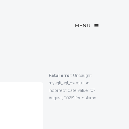
MENU
Fatal error
: Uncaught
mysqli_sql_exception:
Incorrect date value: '07
August, 2026' for column