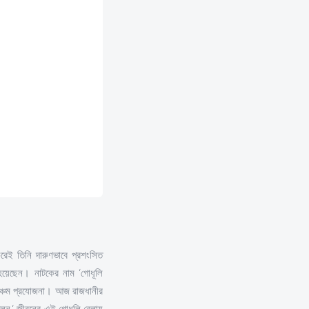
েই তিনি দারুণভাবে প্রশংসিত
য়েছেন। নাটকের নাম ‘গোধূলি
 পঞ্চম প্রযোজনা। আজ রাজধানীর
বলেন,‘ জীবনের এই গোধুলি বেলায়