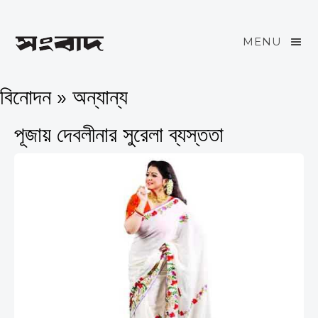
MENU
বিনোদন » অন্যান্য
পূজায় দেবলীনার সুরেলা ব্যস্ততা