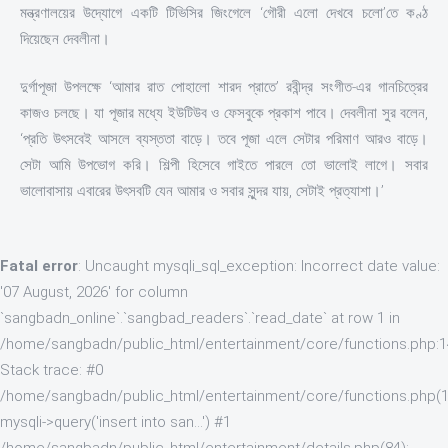
মন্ত্রণালয়ের উদ্যোগে একটি টিভিসির জিংগেলে ‘গৌরী এলো দেখবে চলো’তে কণ্ঠ
দিয়েছেন দেবলীনা।
দুর্গাপূজা উপলক্ষে ‘আমার রাত পোহালো শারদ প্রাতে’ রবীন্দ্র সংগীত-এর গানচিত্রের
কাজও চলছে। যা পূজার মধ্যে ইউটিউব ও ফেসবুকে প্রকাশ পাবে। দেবলীনা সুর বলেন,
‘প্রতি উৎসবেই আসলে ব্যস্ততা বাড়ে। তবে পূজা এলে সেটার পরিমাণ আরও বাড়ে।
সেটা আমি উপভোগ করি। শিল্পী হিসেবে গাইতে পারলে তো ভালোই লাগে। সবার
ভালোবাসায় এবারের উৎসবটি যেন আমার ও সবার সুন্দর যায়, সেটাই প্রত্যাশা।’
Fatal error
: Uncaught mysqli_sql_exception: Incorrect date value:
'07 August, 2026' for column
`sangbadn_online`.`sangbad_readers`.`read_date` at row 1 in
/home/sangbadn/public_html/entertainment/core/functions.php:
Stack trace: #0
/home/sangbadn/public_html/entertainment/core/functions.php(1
mysqli->query('insert into san...') #1
/home/sangbadn/public_html/entertainment/details.php(84):