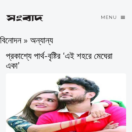
MENU
বিনোদন » অন্যান্য
প্রকাশ্যে পার্থ-বৃষ্টির ‘এই শহরে মেঘেরা
একা’