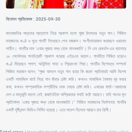
বিনোদন প্রতিবেদক : 2025-09-30
মানবজাতির শুদ্ধতার প্রত্যাশা নিয়ে প্রকাশ হলো পূজা উৎসবের নতুন গান। পিজিত
মহাজনের কণ্ঠ ও সুরে গানটি লিখেছেন শেখ নজরুল। সংগীতায়োজন করেছেন ওয়াহেদ
শাহীন। গানটির নাম ‘এবার পূজায় শুদ্ধ হোক মানবজাতি’। পি এম রেকর্ডস-এর ব্যানারে
২৮ সেপ্টেম্বর গানচিত্রটি প্রকাশ করেছে এইচএম ভয়েস। গানটিতে পিজিত ছাড়াও
কণ্ঠ দিয়েছেন পলাশ, অনিন্দিতা সাহা ও প্রিয়াংকা পিয়া। গানটির বিশেষত্ব সম্পর্কে
পিজিত মহাজন বলেন, ‘‘পূজা আসলে নতুন গান ছাড়া কি জমে! প্রতিবারই আমি বিশেষ
একটি সামাজিক বার্তা নিয়ে গান বাঁধার চেষ্টা করি। কখনও সামাজিক বৈষম্য দূর করার
কথা, কখনও সাম্প্রদায়িক সম্প্রীতির ডাক দেয়ার চেষ্টা করি। এবারের বার্তা—আমাদের
দেশ ও মাতৃভূমি ভালো নেই, রাজনৈতিক অস্থিরতায় সবাই কষ্টে আছেন। তাই গানের মূল
প্রতিপাদ্য ‘এবার পূজায় শুদ্ধ হোক মানবজাতি’।” পিজিত মহাজনের নির্দেশনায় গানটির
একটি দৃষ্টিনন্দন ভিডিও নির্মিত হয়েছে। এতে মডেল হিসেবে আছেন চার শিল্পী।
Fatal error
: Uncaught mysqli_sql_exception: Incorrect date value: