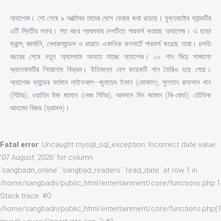
অ্যাশেজ। শো শেষে ৯ অক্টোবর তাদের দেশে ফেরার কথা রয়েছে। যুক্তরাষ্ট্রে ব্যান্ডটির
এটি দ্বিতীয় সফর। গত বছর প্রথমবার দেশটিতে পারফর্ম করেছে অ্যাশেজ। এ ছাড়া
ফ্রান্স, জার্মানি, নেদারল্যান্ডস ও ভারতে একাধিক কনসার্টে পারফর্ম করেছে তারা। চলতি
বছরের শেষে নতুন অ্যালবাম আনতে যাচ্ছে অ্যাশেজ। ১০ গান দিয়ে সাজানো
অ্যালবামটির শিরোনাম বিভ্রম। ইতিমধ্যে বেশ কয়েকটি গান তৈরিও হয়ে গেছে।
অ্যাশেজ ব্যান্ডের বর্তমান লাইনআপ—জুনায়েদ ইভান (ভোকাল), সুলতান রাফসান খান
(গিটার), ওয়াহিদ উজ জামান (বেজ গিটার), আদনান বিন জামান (কি-বোর্ড), তৌফিক
আহমেদ বিজয় (ড্রামস)।
Fatal error
: Uncaught mysqli_sql_exception: Incorrect date value:
'07 August, 2026' for column
`sangbadn_online`.`sangbad_readers`.`read_date` at row 1 in
/home/sangbadn/public_html/entertainment/core/functions.php:
Stack trace: #0
/home/sangbadn/public_html/entertainment/core/functions.php(1