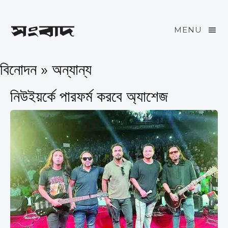
MENU
বিনোদন » অন্যান্য
নিউইয়র্কে পারফর্ম করবে অ্যাশেজ