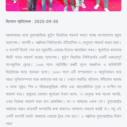
বিনোদন প্রতিবেদক : 2025-09-30
প্রথমবারের মতো যুক্তরাষ্ট্রের কুইন্স থিয়েটারে পারফর্ম করতে যাচ্ছে বাংলাদেশের ব্যান্ড
অ্যাশেজ। আগামী ৫ অক্টোবর নিউইয়র্কের ঐতিহাসিক এ ভেন্যুতে পারফর্ম করবে তারা।
এ কনসার্ট দিয়েই শেষ হবে ব্যান্ডটির এবারের উত্তর আমেরিকা সফর। জুলাইয়ে কানাডার
পাঁচটি শহরে পারফর্ম করেছে অ্যাশেজ। কুইন্স থিয়েটার নিউইয়র্কের একটি গুরুত্বপূর্ণ
সাংস্কৃতিক কেন্দ্র। ১৯৬৪ সালে প্রতিষ্ঠিত মঞ্চটি মূলত আঞ্চলিক ও কমিউনিটি
থিয়েটারের জন্য ব্যবহৃত হতো। ১৯৯৩ সালে এটি সম্প্রসারণ ও আধুনিকায়ন করে
আরও সুবিধাসম্পন্ন মঞ্চে রূপান্তর করা হয়। এখানে স্থানীয় নাট্যদল; উদীয়মান জ্যাজ
ও ফোক ব্যান্ড; শিশু ও পরিবারকেন্দ্রিক নাটক এবং আন্তর্জাতিক নৃত্য ও সংগীত দল
পারফর্ম করে। ব্যান্ডের ভোকাল জুনায়েদ ইভান বলেন, ‘এ ভেন্যুর কথা অনেক শুনেছি,
এবার নিজেরা পারফর্ম করব বলে রোমাঞ্চিত। তা–ও আমাদের একক শো। যুক্তরাষ্ট্রে
আমাদের আরও কয়েকটি কনসার্টের কথা থাকলেও আপাতত সেগুলো করছি না। শুধু এই
একটি কনসার্ট করেই আমাদের এবারের ট্যুর শেষ হবে।’ ৩ অক্টোবর যুক্তরাষ্ট্রের বিমান
ধরবে