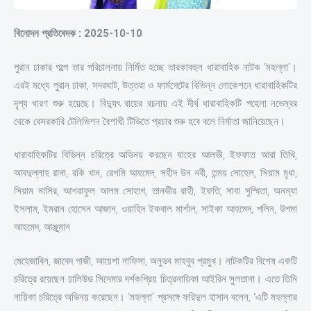
বিনোদন প্রতিবেদক : 2025-10-10
পুরান ঢাকার গল্পে তার পরিচালনায় নির্মিত হচ্ছে তারকাবহুল ধারাবাহিক নাটক ‘মহল্লা’।
এরই মধ্যে পুরান ঢাকা, সদরঘাট, উত্তরা ও ফার্মগেটের বিভিন্ন লোকেশনে ধারাবাহিকটির
দৃশ্য ধারণ শুরু হয়েছে। বিদ্যুৎ রায়ের রচনায় এই দীর্ঘ ধারাবাহিকটি পহেলা নভেম্বর
থেকে বেসরকারি টেলিভিশন বৈশাখী টিভিতে প্রচার শুরু হবে বলে নির্মাতা জানিয়েছেন।
ধারাবাহিকটির বিভিন্ন চরিত্রে অভিনয় করছেন যাহের আলভী, ইফফাত আরা তিথি,
আবদুল্লাহ রানা, রকি খান, রেশমি আহমেদ, সহীদ উন নবী, তন্ময় সোহেল, সিয়াম মৃধা,
সিয়াম নাসির, আশরাফুল আলম সোহাগ, তানভীর রাহী, ইফতি, সাবা সুস্মিতা, অনন্যা
ইসলাম, ইমরান হোসেন আজান, ওয়াহিদ ইকবাল মার্শাল, সাইকা আহমেদ, পলিন, উপমা
আহমেদ, আঞ্জুমান
মেহেজাবিন, জাবেদ গাজী, আয়েশা নাফিসা, অনুভব মাহবুব প্রমুখ। নাটকটির বিশেষ একটি
চরিত্রে রয়েছেন ঢালিউড সিনেমার দর্শকপ্রিয় চিত্রনায়িকা আইরিন সুলতানা। এতে তিনি
নায়িকা চরিত্রে অভিনয় করেছেন। ‘মহল্লা’ প্রসঙ্গে ফরিদুল হাসান বলেন, ‘এটি মহল্লার