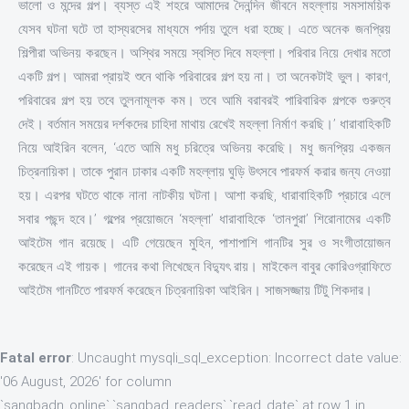
ভালো ও মন্দের গল্প। ব্যস্ত এই শহরে আমাদের দৈনন্দিন জীবনে মহল্লায় সমসাময়িক
যেসব ঘটনা ঘটে তা হাস্যরসের মাধ্যমে পর্দায় তুলে ধরা হচ্ছে। এতে অনেক জনপ্রিয়
শিল্পীরা অভিনয় করছেন। অস্থির সময়ে স্বস্তি দিবে মহল্লা। পরিবার নিয়ে দেখার মতো
একটি গল্প। আমরা প্রায়ই শুনে থাকি পরিবারের গল্প হয় না। তা অনেকটাই ভুল। কারণ,
পরিবারের গল্প হয় তবে তুলনামূলক কম। তবে আমি বরাবরই পারিবারিক গল্পকে গুরুত্ব
দেই। বর্তমান সময়ের দর্শকদের চাহিদা মাথায় রেখেই মহল্লা নির্মাণ করছি।’ ধারাবাহিকটি
নিয়ে আইরিন বলেন, ‘এতে আমি মধু চরিত্রে অভিনয় করেছি। মধু জনপ্রিয় একজন
চিত্রনায়িকা। তাকে পুরান ঢাকার একটি মহল্লায় ঘুড়ি উৎসবে পারফর্ম করার জন্য নেওয়া
হয়। এরপর ঘটতে থাকে নানা নাটকীয় ঘটনা। আশা করছি, ধারাবাহিকটি প্রচারে এলে
সবার পছন্দ হবে।’ গল্পের প্রয়োজনে ‘মহল্লা’ ধারাবাহিকে ‘তানপুরা’ শিরোনামের একটি
আইটেম গান রয়েছে। এটি গেয়েছেন মুহিন, পাশাপাশি গানটির সুর ও সংগীতায়োজন
করেছেন এই গায়ক। গানের কথা লিখেছেন বিদ্যুৎ রায়। মাইকেল বাবুর কোরিওগ্রাফিতে
আইটেম গানটিতে পারফর্ম করেছেন চিত্রনায়িকা আইরিন। সাজসজ্জায় টিটু শিকদার।
Fatal error
: Uncaught mysqli_sql_exception: Incorrect date value:
'06 August, 2026' for column
`sangbadn_online`.`sangbad_readers`.`read_date` at row 1 in