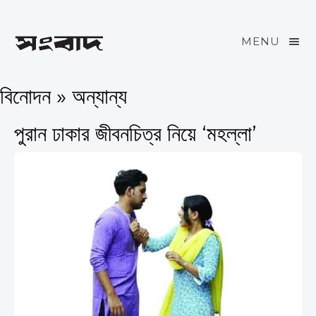
MENU
বিনোদন » অন্যান্য
পুরান ঢাকার জীবনচিত্র নিয়ে ‘মহল্লা’