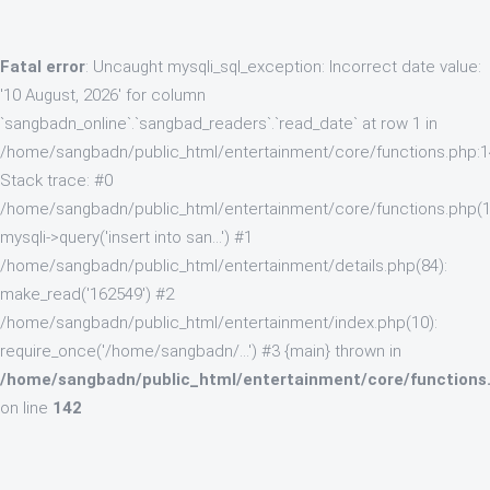
Fatal error
: Uncaught mysqli_sql_exception: Incorrect date value:
'10 August, 2026' for column
`sangbadn_online`.`sangbad_readers`.`read_date` at row 1 in
/home/sangbadn/public_html/entertainment/core/functions.php:
Stack trace: #0
/home/sangbadn/public_html/entertainment/core/functions.php(1
mysqli->query('insert into san...') #1
/home/sangbadn/public_html/entertainment/details.php(84):
make_read('162549') #2
/home/sangbadn/public_html/entertainment/index.php(10):
require_once('/home/sangbadn/...') #3 {main} thrown in
/home/sangbadn/public_html/entertainment/core/functions
on line
142