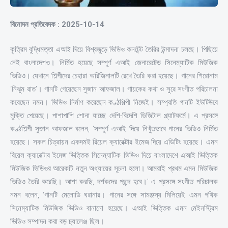
বিনোদন প্রতিবেদক : 2025-10-14
কৃত্রিম বুদ্ধিমত্তা এআই দিয়ে বিশ্বজুড়ে ভিডিও কনটেন্ট তৈরির উন্মাদনা চলছে। পিছিয়ে
নেই বাংলাদেশও। নির্মিত হয়েছে সম্পূর্ণ এআই জেনারেটেড সিনেম্যাটিক মিউজিক
ভিডিও। যেখানে শিল্পীদের চেহারা অরিজিনালটি রেখে তৈরি করা হয়েছে। গানের শিরোনাম
‘নিঝুম রাত’। গানটি গেয়েছেন সুজান আফজাল। গায়কের কথা ও সুরে সংগীত পরিচালনা
করেছেন নমন। ভিডিও নির্মাণ করেছেন কণ্ঠশিল্পী নিজেই। সম্প্রতি গানটি ইউটিউবে
মুক্তি পেয়েছে। পাশাপাশি শোনা যাচ্ছে দেশি-বিদেশি ডিজিটাল প্ল্যাটফর্মে। এ প্রসঙ্গে
কণ্ঠশিল্পী সুজান আফজাল বলেন, ‘সম্পূর্ণ এআই দিয়ে নিখুঁতভাবে গানের ভিডিও নির্মিত
হয়েছে। সকল চিত্রায়ন একদমই রিয়েল ক্যারেক্টার ইমেজ দিয়ে এডিটিং হয়েছে। এমন
রিয়েল ক্যারেক্টার ইমেজ ভিত্তিক সিনেম্যাটিক ভিডিও দিয়ে বাংলাদেশে এআই ভিত্তিক
মিউজিক ভিডিওর আরেকটি নতুন অধ্যায়ের সূচনা হলো। আমরাই প্রথম এমন মিউজিক
ভিডিও তৈরি করেছি। আশা করছি, দর্শকদের পছন্দ হবে।’ এ প্রসঙ্গে সংগীত পরিচালক
নমন বলেন, ‘গানটি মেলোডি ঘরানার। গানের সঙ্গে সামঞ্জস্য মিলিয়েই এমন গথিক
সিনেম্যাটিক মিউজিক ভিডিও বানানো হয়েছে। এআই ভিত্তিক এমন মেইনস্ট্রিম
ভিডিও সম্পাদন করা বড় চ্যালেঞ্জ ছিল।