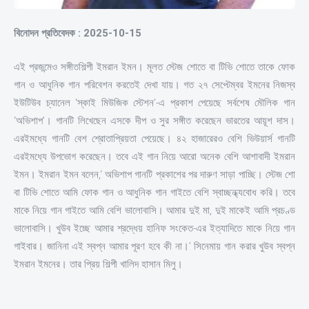
বিনোদন প্রতিবেদক : 2025-10-15
এই প্রজন্মেও সঙ্গীতশিল্পী ইমরান ইমন। মূলত স্টেজ শোতে বা টিভি শোতে তাকে ফোক
গান ও আধুনিক গান পরিবেশন করতেই দেখা যায়। গত ২৭ সেপ্টেম্বর ইমনের নিজস্ব
ইউটিউব চ্যানেল ‘স্কাই মিউজিক স্টেশন’-এ প্রকাশ পেয়েছে সর্বশেষ মৌলিক গান
‘অভিশাপ’। গানটি লিখেছেন এসকে দীপ ও সুর সঙ্গীত করেছেন ভারতের আয়ূশ দাস।
এরইমধ্যে গানটি বেশ শ্রোতাপ্রিয়তা পেয়েছে। ৪২ হাজারেরও বেশি ভিউয়ার্স গানটি
এরইমধ্যে উপভোগ করেছেন। তবে এই গান নিয়ে আরো অনেক বেশি আশাবাদী ইমরান
ইমন। ইমরান ইমন বলেন,‘ অভিশাপ গানটি প্রকাশের পর দারুণ সাড়া পাচ্ছি। স্টেজ শো
বা টিভি শোতে আমি ফোক গান ও আধুনিক গান গাইতে বেশি স্বাচ্ছন্ধ্যবোধ করি। তবে
মাকে নিয়ে গান গাইতে আমি বেশি ভালোবাসি। আমার দুই মা, দুই মাকেই আমি প্রচণ্ড
ভালোবাসি। খুউব ইচ্ছে আমার শ্রদ্ধেয় হানিফ সংকেত-এর ইত্যাদিতে মাকে নিয়ে গান
গাইবার। জানিনা এই স্বপ্ন আমার পূরণ হবে কী না।’ সিনেমায় গান করার খুউব স্বপ্ন
ইমরান ইমনের। তার প্রিয় শিল্পী খালিদ হাসান মিলু।