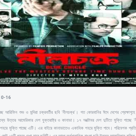
-10-16
াচ্ছে আরিফিন শুভ ও মন্দিরা চক্রবর্তীর ছবি ‘নীলচক্র’। গত কোরবানির ঈদে দেশের প্রেক্ষাগৃহে
্য উত্তর আমেরিকার দেশ যুক্তরাষ্ট্র ও কানাডা। ১৭ অক্টোবর দেশ দুটিতে মুক্তি পাচ্ছে ‘
২৪টি শহরে মুক্তি পাচ্ছে এটি। এর বাইরে কানাডাতেও একাধিক শহরে মুক্তি পাবে। পরিবেশক প্রতিষ
সহ মোট ২৪টি শহরে দেখা যাবে ছবিটি। এর আগে অর্ধশতাধিক বাংলা ছবি উত্তর আমেরিকায় মুক্তি দি