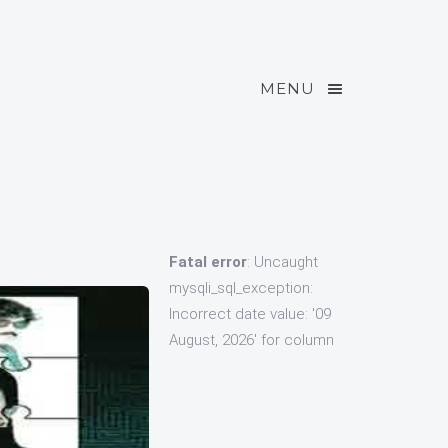
MENU
Fatal error
: Uncaught
mysqli_sql_exception:
Incorrect date value: '09
August, 2026' for column