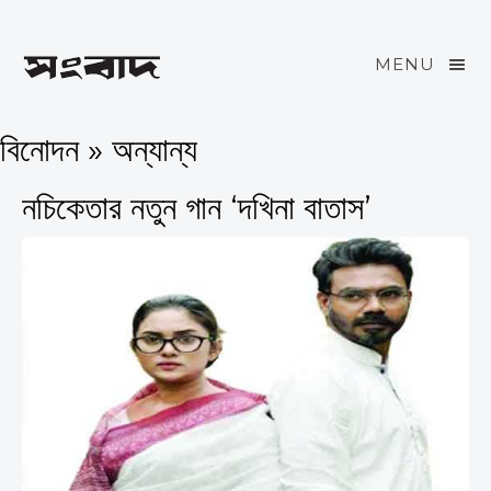
MENU
বিনোদন » অন্যান্য
নচিকেতার নতুন গান ‘দখিনা বাতাস’