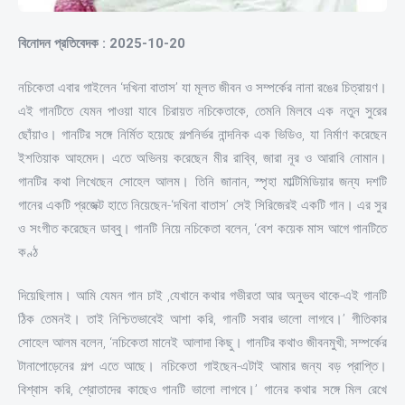
বিনোদন প্রতিবেদক : 2025-10-20
নচিকেতা এবার গাইলেন ‘দখিনা বাতাস’ যা মূলত জীবন ও সম্পর্কের নানা রঙের চিত্রায়ণ।
এই গানটিতে যেমন পাওয়া যাবে চিরায়ত নচিকেতাকে, তেমনি মিলবে এক নতুন সুরের
ছোঁয়াও। গানটির সঙ্গে নির্মিত হয়েছে গল্পনির্ভর নান্দনিক এক ভিডিও, যা নির্মাণ করেছেন
ইশতিয়াক আহমেদ। এতে অভিনয় করেছেন মীর রাব্বি, জারা নূর ও আরাবি নোমান।
গানটির কথা লিখেছেন সোহেল আলম। তিনি জানান, স্পৃহা মাল্টিমিডিয়ার জন্য দশটি
গানের একটি প্রজেক্ট হাতে নিয়েছেন-‘দখিনা বাতাস’ সেই সিরিজেরই একটি গান। এর সুর
ও সংগীত করেছেন ডাব্বু। গানটি নিয়ে নচিকেতা বলেন, ‘বেশ কয়েক মাস আগে গানটিতে
কণ্ঠ
দিয়েছিলাম। আমি যেমন গান চাই ,যেখানে কথার গভীরতা আর অনুভব থাকে-এই গানটি
ঠিক তেমনই। তাই নিশ্চিতভাবেই আশা করি, গানটি সবার ভালো লাগবে।’ গীতিকার
সোহেল আলম বলেন, ‘নচিকেতা মানেই আলাদা কিছু। গানটির কথাও জীবনমুখী; সম্পর্কের
টানাপোড়েনের গল্প এতে আছে। নচিকেতা গাইছেন-এটাই আমার জন্য বড় প্রাপ্তি।
বিশ্বাস করি, শ্রোতাদের কাছেও গানটি ভালো লাগবে।’ গানের কথার সঙ্গে মিল রেখে