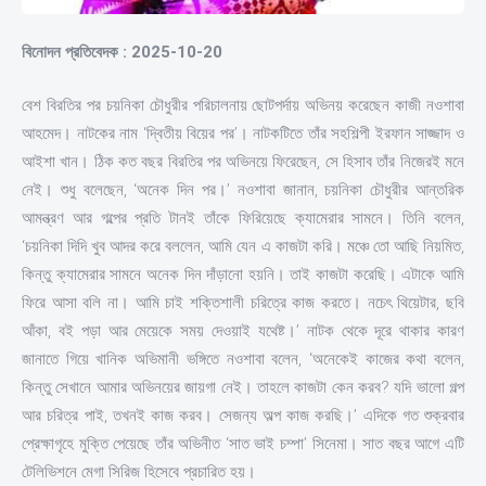
বিনোদন প্রতিবেদক : 2025-10-20
বেশ বিরতির পর চয়নিকা চৌধুরীর পরিচালনায় ছোটপর্দায় অভিনয় করেছেন কাজী নওশাবা
আহমেদ। নাটকের নাম ‘দ্বিতীয় বিয়ের পর’। নাটকটিতে তাঁর সহশিল্পী ইরফান সাজ্জাদ ও
আইশা খান। ঠিক কত বছর বিরতির পর অভিনয়ে ফিরেছেন, সে হিসাব তাঁর নিজেরই মনে
নেই। শুধু বলেছেন, ‘অনেক দিন পর।’ নওশাবা জানান, চয়নিকা চৌধুরীর আন্তরিক
আমন্ত্রণ আর গল্পের প্রতি টানই তাঁকে ফিরিয়েছে ক্যামেরার সামনে। তিনি বলেন,
‘চয়নিকা দিদি খুব আদর করে বললেন, আমি যেন এ কাজটা করি। মঞ্চে তো আছি নিয়মিত,
কিন্তু ক্যামেরার সামনে অনেক দিন দাঁড়ানো হয়নি। তাই কাজটা করেছি। এটাকে আমি
ফিরে আসা বলি না। আমি চাই শক্তিশালী চরিত্রে কাজ করতে। নচেৎ থিয়েটার, ছবি
আঁকা, বই পড়া আর মেয়েকে সময় দেওয়াই যথেষ্ট।’ নাটক থেকে দূরে থাকার কারণ
জানাতে গিয়ে খানিক অভিমানী ভঙ্গিতে নওশাবা বলেন, ‘অনেকেই কাজের কথা বলেন,
কিন্তু সেখানে আমার অভিনয়ের জায়গা নেই। তাহলে কাজটা কেন করব? যদি ভালো গল্প
আর চরিত্র পাই, তখনই কাজ করব। সেজন্য অল্প কাজ করছি।’ এদিকে গত শুক্রবার
প্রেক্ষাগৃহে মুক্তি পেয়েছে তাঁর অভিনীত ‘সাত ভাই চম্পা’ সিনেমা। সাত বছর আগে এটি
টেলিভিশনে মেগা সিরিজ হিসেবে প্রচারিত হয়।