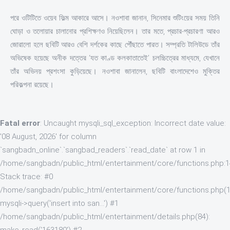
পরে ওটিটিতে ওয়েব ফিল্ম আকারে আসে। নওশাবা জানান, সিনেমার শুটিংয়ের সময় তিনি
ঘোড়া ও তলোয়ার চালানোর প্রশিক্ষণও নিয়েছিলেন। তার মতে, প্রচার-প্রচারণা আরও
জোরালো হলে ছবিটি আরও বেশি দর্শকের কাছে পৌঁছাতে পারত। সম্প্রতি টালিউডে তাঁর
অভিষেক হয়েছে অনীক দত্তের ‘যত কাণ্ড কলকাতাতেই’ চলচ্চিত্রের মাধ্যমে, যেখানে
তাঁর অভিনয় প্রশংসা কুড়িয়েছে। নওশাবা জানালেন, ছবিটি বাংলাদেশেও মুক্তির
পরিকল্পনা রয়েছে।
Fatal error
: Uncaught mysqli_sql_exception: Incorrect date value:
'08 August, 2026' for column
`sangbadn_online`.`sangbad_readers`.`read_date` at row 1 in
/home/sangbadn/public_html/entertainment/core/functions.php:
Stack trace: #0
/home/sangbadn/public_html/entertainment/core/functions.php(1
mysqli->query('insert into san...') #1
/home/sangbadn/public_html/entertainment/details.php(84):
make_read('163180') #2