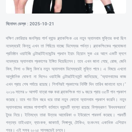
বিনোদন ডেস্ক : 2025-10-21
দক্ষিণ কোরিয়ার জনপ্রিয় গার্ল ব্যান্ড ব্ল্যাকপিংক এর নতুন অ্যালবাম মুক্তির কথা ছিল
নভেম্বরেই কিন্তু এখন তা পিছিয়ে যাচ্ছে ডিসেম্বর পর্যন্ত। ব্ল্যাকপিংকের প্রযোজনা
প্রতিষ্ঠান ওয়াইজি এন্টারটেইনমেন্টের প্রধান ইয়াং হিয়োন সুক এর আগে একটি ব্লগে
নভেম্বরে অ্যালবাম প্রকাশের ইঙ্গিত দিয়েছিলেন। তবে এখন জানা গেছে, রোজ, জেনি
কিম, লিসা ও জিসু কিম’র নতুন অ্যালবাম ডিসেম্বরেই মুক্তি পাবে। এ বিষয়ে এখনো
আনুষ্ঠানিক ঘোষণা না দিলেও ওয়াইজি এন্টারটেইনমেন্ট জানিয়েছে, “অ্যালবামের কাজ
এখন প্রায় শেষ পর্যায়ে রয়েছে। শিগগিরই প্রকাশের নির্দিষ্ট দিন তারিখ জানানো হবে।”
২০১৬ সালের ৮ আগস্ট যাত্রা শুরু করা ব্ল্যাকপিংক গত ৯ বছরে প্রায় ৩৫টি গান প্রকাশ
করেছে। তবে গত তিন বছর ধরে তারা নতুন কোনো অ্যালবাম প্রকাশ করেনি। নতুন
অ্যালবামের কাজের পাশাপাশি বর্তমানে ব্যান্ডটি ব্যস্ত রয়েছে বিশ্বভ্রমণ ‘উবধফষরহব’
ট্যুর নিয়ে। ইতিমধ্যে তারা উত্তর আমেরিকা ও ইউরোপে পারফর্ম করেছে। পরবর্তী
গন্তব্য তাইওয়ান, ব্যাংকক, জাকার্তা, সিঙ্গাপুর, টোকিও, হংকংসহ একাধিক এশিয়ান
শহর। এই সফর ২০২৫ সালজুড়েই চলবে।