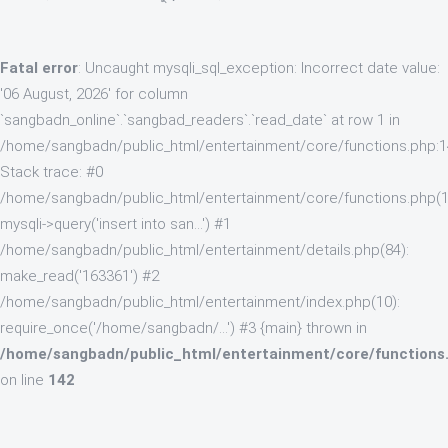
Fatal error
: Uncaught mysqli_sql_exception: Incorrect date value:
'06 August, 2026' for column
`sangbadn_online`.`sangbad_readers`.`read_date` at row 1 in
/home/sangbadn/public_html/entertainment/core/functions.php:
Stack trace: #0
/home/sangbadn/public_html/entertainment/core/functions.php(1
mysqli->query('insert into san...') #1
/home/sangbadn/public_html/entertainment/details.php(84):
make_read('163361') #2
/home/sangbadn/public_html/entertainment/index.php(10):
require_once('/home/sangbadn/...') #3 {main} thrown in
/home/sangbadn/public_html/entertainment/core/functions
on line
142