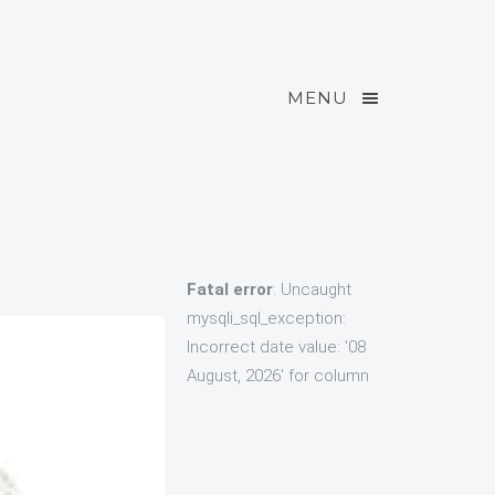
MENU
Fatal error
: Uncaught
mysqli_sql_exception:
Incorrect date value: '08
August, 2026' for column