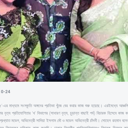
-10-24
৫’-এর মাধ্যমে সংস্কৃতি অঙ্গনের প্রতিভা খুঁজে বের করার কাজ শুরু হয়েছে। এরইমধ্যে আঞ্চলিক
নৃত্য প্রতিযোগিতার ‘খ’ বিভাগের (সাধারণ নৃত্য, চুড়ান্ত বাছাই পর্ব) বিচারক হিসেবে কাজ করে
প্রখ্যাত মডেল, অভিনেত্রী সাদিয়া ইসলাম মৌ ও মডেল অভিনেত্রী চাঁদনী। সোহেল রহমান ব
োগিদের বিচারকের ভূমিকায় কাজ করেছি। ঢাকার বিভাগীয় প্রতিযোগিতাতেও বিচারক হিসেবে 