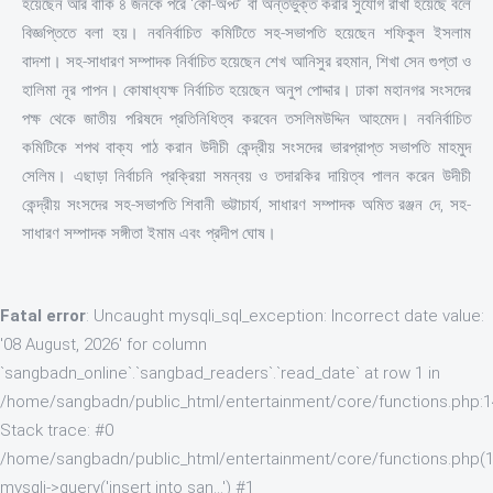
হয়েছেন আর বাকি ৪ জনকে পরে ‘কো-অপ্ট’ বা অন্তর্ভুক্ত করার সুযোগ রাখা হয়েছে বলে
বিজ্ঞপ্তিতে বলা হয়। নবনির্বাচিত কমিটিতে সহ-সভাপতি হয়েছেন শফিকুল ইসলাম
বাদশা। সহ-সাধারণ সম্পাদক নির্বাচিত হয়েছেন শেখ আনিসুর রহমান, শিখা সেন গুপ্তা ও
হালিমা নূর পাপন। কোষাধ্যক্ষ নির্বাচিত হয়েছেন অনুপ পোদ্দার। ঢাকা মহানগর সংসদের
পক্ষ থেকে জাতীয় পরিষদে প্রতিনিধিত্ব করবেন তসলিমউদ্দিন আহমেদ। নবনির্বাচিত
কমিটিকে শপথ বাক্য পাঠ করান উদীচী কেন্দ্রীয় সংসদের ভারপ্রাপ্ত সভাপতি মাহমুদ
সেলিম। এছাড়া নির্বাচনি প্রক্রিয়া সমন্বয় ও তদারকির দায়িত্ব পালন করেন উদীচী
কেন্দ্রীয় সংসদের সহ-সভাপতি শিবানী ভট্টাচার্য, সাধারণ সম্পাদক অমিত রঞ্জন দে, সহ-
সাধারণ সম্পাদক সঙ্গীতা ইমাম এবং প্রদীপ ঘোষ।
Fatal error
: Uncaught mysqli_sql_exception: Incorrect date value:
'08 August, 2026' for column
`sangbadn_online`.`sangbad_readers`.`read_date` at row 1 in
/home/sangbadn/public_html/entertainment/core/functions.php:
Stack trace: #0
/home/sangbadn/public_html/entertainment/core/functions.php(1
mysqli->query('insert into san...') #1