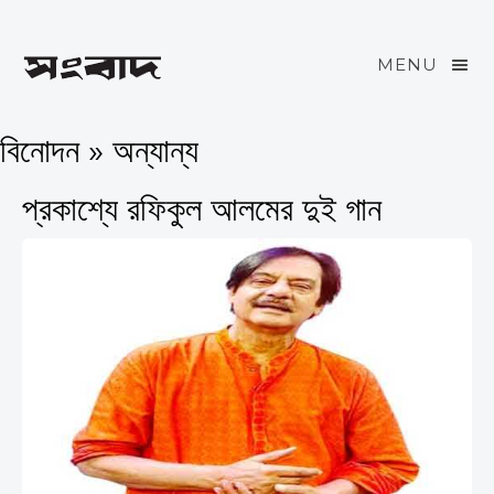
MENU
বিনোদন » অন্যান্য
প্রকাশ্যে রফিকুল আলমের দুই গান