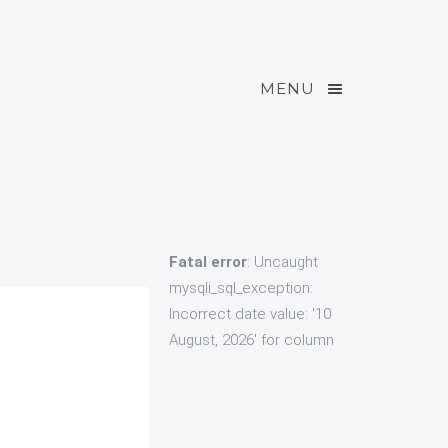
MENU
Fatal error
: Uncaught
mysqli_sql_exception:
Incorrect date value: '10
August, 2026' for column