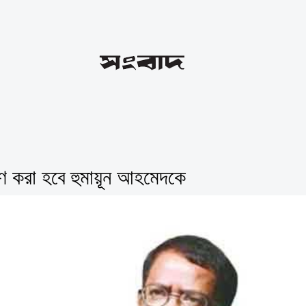
্মরণ করা হবে হুমায়ূন আহমেদকে