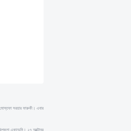
টা মোস্তফা সরয়ার ফারুকী। এবার
শিল্পকলা একাডেমি। ২৭ অক্টোবর