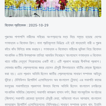
বিনোদন প্রতিবেদক : 2025-10-29
পুরুষের পাশাপাশি নারীদের সক্রিয় অংশগ্রহণের মধ্য দিয়ে সমৃদ্ধ হয়েছে দেশের
গণমাধ্যম ও বিনোদন শিল্প। নানা প্রতিকূলতা ডিঙিয়ে এই দুই মাধ্যমেই নারী ও পুরুষ
কাঁধে কাঁধ মিলিয়ে কাজ করছেন। গণমাধ্যম ও বিনোদনে নারীদের ভূমিকা নিয়ে বিনোদন
সাংবাদিক ও টিভি উপস্থাপক তানিয়া আফরিন লিখেছেন ‘বাংলাদেশে গণমাধ্যম ও বিনোদন
খাতে নারীর নেতৃত্ব’ শিরোনামের একটি বই। এটি প্রকাশ করেছে দীপশিখা প্রকাশ।
সোমবার জাতীয় প্রেসক্লাবের জহুর হোসেন চৌধুরী মিলনায়তনে বইটির মোড়ক উন্মোচন
করা হয়। এতে প্রধান অতিথি ছিলেন জাতীয় প্রেসক্লাবের সাধারণ সম্পাদক আইয়ুব
ভুঁইয়া। টেলিভিশন রিপোর্টার্স এসোসিয়েশন অব বাংলাদেশ (ট্র্যাব) এর সভাপতি কাদের
মনসুরের সভাপতিত্বে প্রকাশনা উৎসবে বিশেষ অতিথি ছিলেন বাংলাদেশ চলচ্চিত্র
সাংবাদিক সমিতির (বাচসাস) সভাপতি কামরুল হাসান দর্পণ, জিয়া সাংস্কৃতিক সংগঠনের
(জিসাস) সভাপতি রোকেয়া সুলতানা চৌধুরী কেয়া, অভিনেতা শাওন আশরাফ, বাংলাদেশ
কালচারাল রিপোর্টার্স এসোসিয়েশনের (বিসিআরএ) সাধারণ সম্পাদক দুলাল খান, ইতালি