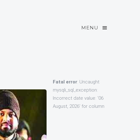
MENU
Fatal error
: Uncaught
mysqli_sql_exception:
Incorrect date value: '06
August, 2026' for column