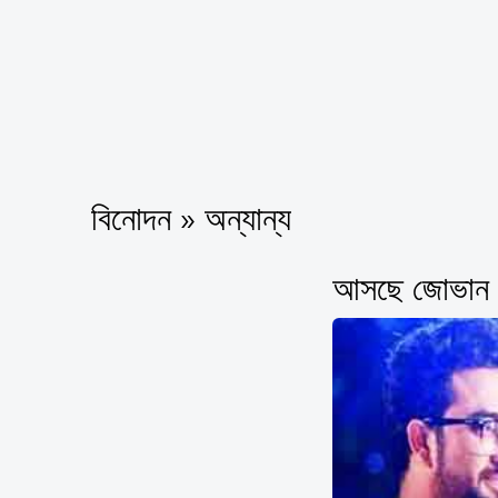
বিনোদন » অন্যান্য
আসছে জোভান ও