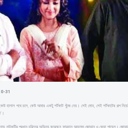
-10-31
! কেউ হালাল পথে চলে, কেউ আবার একটু শর্টকাট খুঁজে নেয়। সেই মোহ, সেই শর্টকাটের গল্প
কা’।
নায় নাটকটির প্রধান চরিত্রে অভিনয় করেছেন ফারহান আহমেদ জোভান ও কেয়া পায়েল। জোভানের 