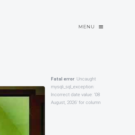
MENU
Fatal error
: Uncaught
mysqli_sql_exception:
Incorrect date value: '08
August, 2026' for column