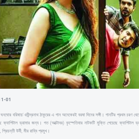
-11-01
ঘনঘোর বরিষায়’-রবীন্দ্রনাথ ঠাকুরের এ গান অনেকেরই বরষা দিনের সঙ্গী। গানটির প্রথম চরণ থে
 ক্যাপিটাল ড্রামার জন্য। গত (অক্টোবর) বৃহস্পতিবার নাটকটি মুক্তি পেয়েছে ক্যাপিটাল 
রিয়ন্তী উর্বী, মীর রাব্বি প্রমুখ।