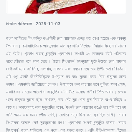
বিনোদন প্রতিবেদক : 2025-11-03
বাংলা সংগীতের কিংবদন্তি কণ্ঠশিল্পী রুনা লায়লাকে কেন্দ্র করে লেখা হয়েছে এক অনন্য
উপন্যাস। কথাসাহিত্যিক আবদুল্লাহ আল মুক্তাদির লিখেছেন ‘মায়ার সিংহাসন’ নামের
এই বইটি। প্রকাশ করছে চন্দ্রবিন্দু প্রকাশন। আগামী ১৭ নভেম্বর বইটি পাঠকদের
হাতে পৌঁছাবে বলে জানা গেছে। ‘মায়ার সিংহাসন’ উপন্যাসে ফুটে উঠেছে রুনা লায়লার
সংগীতজীবনের আবির্ভাব, সংগ্রাম, সাফল্য এবং সময়ের সঙ্গে তার শিল্পীসত্তার বিবর্তন।
এটি শুধু একটি জীবনীভিত্তিক উপন্যাস নয় বরং সুরের ভেতর দিয়ে মানুষের মনের
ভ্রমণ। এমনটাই জানিয়েছেন লেখক। উপন্যাসে রুনা লায়লার গানে লুকিয়ে থাকা প্রেম,
একাকিত্ব, সময়ের আবেশ ও অনুভূতির বর্ণনা উঠে এসেছে গভীর শিল্পিত ভাষায়। লেখক
শব্দের মাধ্যমে সুরকে ছুঁয়ে দেখেছেন, আর সেই সুর থেকে জন্ম নিয়েছে গল্পের চরিত্র ও
আবেগ। আবদুল্লাহ আল মুক্তাদির বলেন, ‘যখনই রুনা লায়লার কণ্ঠে গান শুনি মনে হয়
আমি অন্য এক সময়ে পৌঁছে গেছি। যেখানে মানুষ ছিল কম, সুর ছিল বেশি। ‘মায়ার
সিংহাসন’ আসলে সেই সুরভ্রমণের গল্প।’ প্রকাশনা সংস্থা চন্দ্রবিন্দু জানায়, ‘মায়ার
সিংহাসন’ বাংলা সাহিত্যে এক নতুন ধারা যুক্ত করবে। এটি গীতি-উপন্যাস হিসেবে