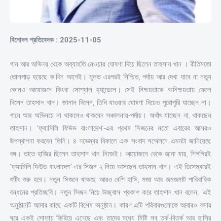
বিনোদন প্রতিবেদক : 2025-11-05
গান আর অভিনয় থেকে অব্যাহতি নেওয়ার ঘোষণা দিয়ে ছিলেন তাহসান খান । রীতিমতো
তোলপাড় হয়েছে ক’দিন আগেই। মূলত এরপরই নিশ্চিত, পর্দায় আর দেখা যাবে না নতুন
কোনও আয়োজনে কিংবা সোশ্যাল হ্যান্ডেলে। সেই নিশ্চয়তাকে অনিশ্চয়তায় ফেলে
দিলেন তাহসান খান। জানান দিলেন, তিনি যাওয়ার ঘোষণা দিয়েও পুরোপুরি যাচ্ছেন না।
গানে আর অভিনয়ে না থাকলেও থাকবেন সঞ্চালনায়-পর্দায়। অর্থাৎ যাচ্ছেন না, থাকছেন
তাহসান। ‘ফ্যামিলি ফিউড বাংলাদেশ’-এর প্রথম সিজনের মতো এবারের আসরও
উপস্থাপনা করবেন তিনি। ৪ নভেম্বর বিকালে এক সংবাদ সম্মেলনে এমনটা জানিয়েছে
বঙ্গ। তাতে হাজির ছিলেন তাহসান খান নিজেই। আয়োজনে থেকে জানা যায়, শিগগিরই
‘ফ্যামিলি ফিউড বাংলাদেশ’-এর সিজন ২ নিয়ে আসছেন তাহসান খান। এই ডিসেম্বরেই
শুটিং শুরু হবে। নতুন সিজনে থাকছে আরও বেশি হাসি, মজা আর জমজমাট পারিবারিক
বন্ধনের প্রতিচ্ছবি। নতুন সিজন নিয়ে উচ্ছ্বাস প্রকাশ করে তাহসান খান বলেন, ‘এই
অনুষ্ঠানটি আমার কাছে একটি বিশেষ অনুষ্ঠান। কারণ এটি পরিবারগুলোকে আবারও বসার
ঘরে একই সোফায় ফিরিয়ে এনেছে এবং তাদের মধ্যে মিষ্টি সব তর্ক-বিতর্ক আর হাসির